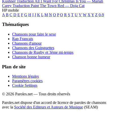
Kushner
Traduction All I Want For Christmas Is You —
Mariah
Carey
Traduction Paint The Town Red —
Doja Cat
HP mobile
A
B
C
D
E
F
G
H
I
J
K
L
M
N
O
P
Q
R
S
T
U
V
W
X
Y
Z
0-9
Thématiques
Chansons pour faire le sexe
Rap Français
Chansons d'amour
Chansons des Guinguettes
Chansons de Rugby et 3ème mi-temps
Chanson bonne humeur
Plan de site
Mentions légales
Paramètres cookies
Cookie Settings
© 2026 Paroles.net — Tous droits réservés
Paroles.net dispose d'un accord de licence de paroles de chansons
avec la
Société des Editeurs et Auteurs de Musique
(SEAM)