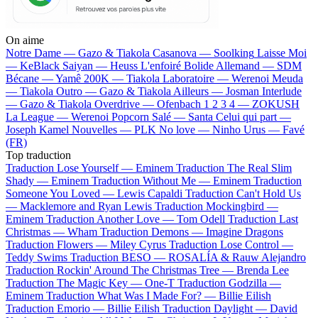
On aime
Notre Dame —
Gazo & Tiakola
Casanova —
Soolking
Laisse Moi
—
KeBlack
Saiyan —
Heuss L'enfoiré
Bolide Allemand —
SDM
Bécane —
Yamê
200K —
Tiakola
Laboratoire —
Werenoi
Meuda
—
Tiakola
Outro —
Gazo & Tiakola
Ailleurs —
Josman
Interlude
—
Gazo & Tiakola
Overdrive —
Ofenbach
1 2 3 4 —
ZOKUSH
La League —
Werenoi
Popcorn Salé —
Santa
Celui qui part —
Joseph Kamel
Nouvelles —
PLK
No love —
Ninho
Urus —
Favé
(FR)
Top traduction
Traduction Lose Yourself —
Eminem
Traduction The Real Slim
Shady —
Eminem
Traduction Without Me —
Eminem
Traduction
Someone You Loved —
Lewis Capaldi
Traduction Can't Hold Us
—
Macklemore and Ryan Lewis
Traduction Mockingbird —
Eminem
Traduction Another Love —
Tom Odell
Traduction Last
Christmas —
Wham
Traduction Demons —
Imagine Dragons
Traduction Flowers —
Miley Cyrus
Traduction Lose Control —
Teddy Swims
Traduction BESO —
ROSALÍA & Rauw Alejandro
Traduction Rockin' Around The Christmas Tree —
Brenda Lee
Traduction The Magic Key —
One-T
Traduction Godzilla —
Eminem
Traduction What Was I Made For? —
Billie Eilish
Traduction Emorio —
Billie Eilish
Traduction Daylight —
David