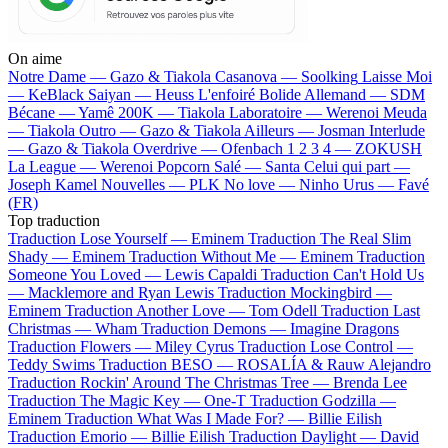
On aime
Notre Dame —
Gazo & Tiakola
Casanova —
Soolking
Laisse Moi
—
KeBlack
Saiyan —
Heuss L'enfoiré
Bolide Allemand —
SDM
Bécane —
Yamê
200K —
Tiakola
Laboratoire —
Werenoi
Meuda
—
Tiakola
Outro —
Gazo & Tiakola
Ailleurs —
Josman
Interlude
—
Gazo & Tiakola
Overdrive —
Ofenbach
1 2 3 4 —
ZOKUSH
La League —
Werenoi
Popcorn Salé —
Santa
Celui qui part —
Joseph Kamel
Nouvelles —
PLK
No love —
Ninho
Urus —
Favé
(FR)
Top traduction
Traduction Lose Yourself —
Eminem
Traduction The Real Slim
Shady —
Eminem
Traduction Without Me —
Eminem
Traduction
Someone You Loved —
Lewis Capaldi
Traduction Can't Hold Us
—
Macklemore and Ryan Lewis
Traduction Mockingbird —
Eminem
Traduction Another Love —
Tom Odell
Traduction Last
Christmas —
Wham
Traduction Demons —
Imagine Dragons
Traduction Flowers —
Miley Cyrus
Traduction Lose Control —
Teddy Swims
Traduction BESO —
ROSALÍA & Rauw Alejandro
Traduction Rockin' Around The Christmas Tree —
Brenda Lee
Traduction The Magic Key —
One-T
Traduction Godzilla —
Eminem
Traduction What Was I Made For? —
Billie Eilish
Traduction Emorio —
Billie Eilish
Traduction Daylight —
David