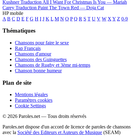
Kushner
Traduction All I Want For Christmas Is You —
Mariah
Carey
Traduction Paint The Town Red —
Doja Cat
HP mobile
A
B
C
D
E
F
G
H
I
J
K
L
M
N
O
P
Q
R
S
T
U
V
W
X
Y
Z
0-9
Thématiques
Chansons pour faire le sexe
Rap Français
Chansons d'amour
Chansons des Guinguettes
Chansons de Rugby et 3ème mi-temps
Chanson bonne humeur
Plan de site
Mentions légales
Paramètres cookies
Cookie Settings
© 2026 Paroles.net — Tous droits réservés
Paroles.net dispose d'un accord de licence de paroles de chansons
avec la
Société des Editeurs et Auteurs de Musique
(SEAM)