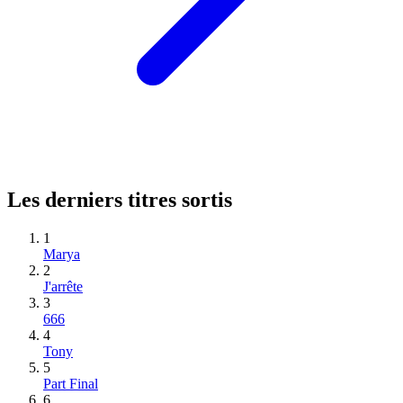
Les derniers titres sortis
1
Marya
2
J'arrête
3
666
4
Tony
5
Part Final
6