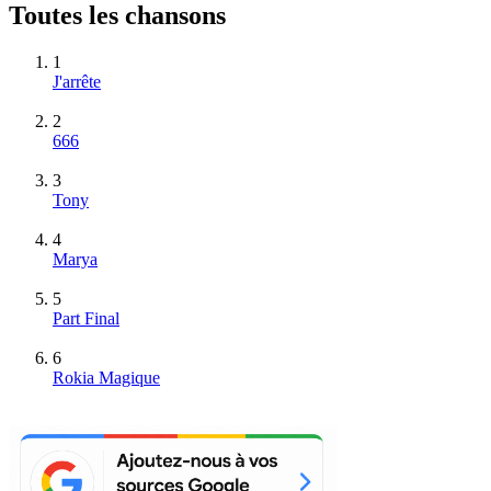
Toutes les chansons
1
J'arrête
2
666
3
Tony
4
Marya
5
Part Final
6
Rokia Magique