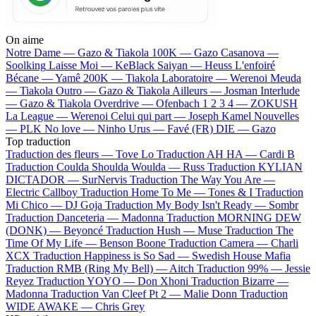
On aime
Notre Dame —
Gazo & Tiakola
100K —
Gazo
Casanova —
Soolking
Laisse Moi —
KeBlack
Saiyan —
Heuss L'enfoiré
Bécane —
Yamê
200K —
Tiakola
Laboratoire —
Werenoi
Meuda
—
Tiakola
Outro —
Gazo & Tiakola
Ailleurs —
Josman
Interlude
—
Gazo & Tiakola
Overdrive —
Ofenbach
1 2 3 4 —
ZOKUSH
La League —
Werenoi
Celui qui part —
Joseph Kamel
Nouvelles
—
PLK
No love —
Ninho
Urus —
Favé (FR)
DIE —
Gazo
Top traduction
Traduction des fleurs —
Tove Lo
Traduction AH HA —
Cardi B
Traduction Coulda Shoulda Woulda —
Russ
Traduction KYLIAN
DICTADOR —
SurNervis
Traduction The Way You Are —
Electric Callboy
Traduction Home To Me —
Tones & I
Traduction
Mi Chico —
DJ Goja
Traduction My Body Isn't Ready —
Sombr
Traduction Danceteria —
Madonna
Traduction MORNING DEW
(DONK) —
Beyoncé
Traduction Hush —
Muse
Traduction The
Time Of My Life —
Benson Boone
Traduction Camera —
Charli
XCX
Traduction Happiness is So Sad —
Swedish House Mafia
Traduction RMB (Ring My Bell) —
Aitch
Traduction 99% —
Jessie
Reyez
Traduction YOYO —
Don Xhoni
Traduction Bizarre —
Madonna
Traduction Van Cleef Pt 2 —
Malie Donn
Traduction
WIDE AWAKE —
Chris Grey