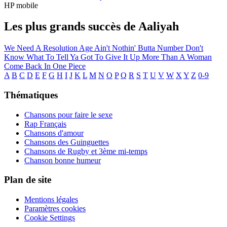
HP mobile
Les plus grands succès de Aaliyah
We Need A Resolution
Age Ain't Nothin' Butta Number
Don't
Know What To Tell Ya
Got To Give It Up
More Than A Woman
Come Back In One Piece
A
B
C
D
E
F
G
H
I
J
K
L
M
N
O
P
Q
R
S
T
U
V
W
X
Y
Z
0-9
Thématiques
Chansons pour faire le sexe
Rap Français
Chansons d'amour
Chansons des Guinguettes
Chansons de Rugby et 3ème mi-temps
Chanson bonne humeur
Plan de site
Mentions légales
Paramètres cookies
Cookie Settings