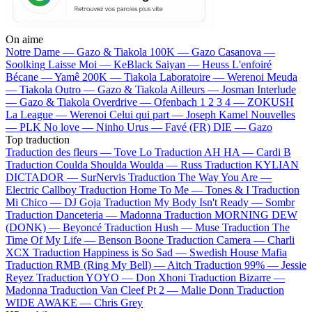
On aime
Notre Dame —
Gazo & Tiakola
100K —
Gazo
Casanova —
Soolking
Laisse Moi —
KeBlack
Saiyan —
Heuss L'enfoiré
Bécane —
Yamê
200K —
Tiakola
Laboratoire —
Werenoi
Meuda
—
Tiakola
Outro —
Gazo & Tiakola
Ailleurs —
Josman
Interlude
—
Gazo & Tiakola
Overdrive —
Ofenbach
1 2 3 4 —
ZOKUSH
La League —
Werenoi
Celui qui part —
Joseph Kamel
Nouvelles
—
PLK
No love —
Ninho
Urus —
Favé (FR)
DIE —
Gazo
Top traduction
Traduction des fleurs —
Tove Lo
Traduction AH HA —
Cardi B
Traduction Coulda Shoulda Woulda —
Russ
Traduction KYLIAN
DICTADOR —
SurNervis
Traduction The Way You Are —
Electric Callboy
Traduction Home To Me —
Tones & I
Traduction
Mi Chico —
DJ Goja
Traduction My Body Isn't Ready —
Sombr
Traduction Danceteria —
Madonna
Traduction MORNING DEW
(DONK) —
Beyoncé
Traduction Hush —
Muse
Traduction The
Time Of My Life —
Benson Boone
Traduction Camera —
Charli
XCX
Traduction Happiness is So Sad —
Swedish House Mafia
Traduction RMB (Ring My Bell) —
Aitch
Traduction 99% —
Jessie
Reyez
Traduction YOYO —
Don Xhoni
Traduction Bizarre —
Madonna
Traduction Van Cleef Pt 2 —
Malie Donn
Traduction
WIDE AWAKE —
Chris Grey