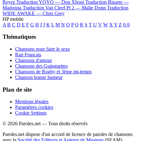
Reyez
Traduction YOYO —
Don Xhoni
Traduction Bizarre —
Madonna
Traduction Van Cleef Pt 2 —
Malie Donn
Traduction
WIDE AWAKE —
Chris Grey
HP mobile
A
B
C
D
E
F
G
H
I
J
K
L
M
N
O
P
Q
R
S
T
U
V
W
X
Y
Z
0-9
Thématiques
Chansons pour faire le sexe
Rap Français
Chansons d'amour
Chansons des Guinguettes
Chansons de Rugby et 3ème mi-temps
Chanson bonne humeur
Plan de site
Mentions légales
Paramètres cookies
Cookie Settings
© 2026 Paroles.net — Tous droits réservés
Paroles.net dispose d'un accord de licence de paroles de chansons
avec la
Société des Editeurs et Auteurs de Musique
(SEAM)