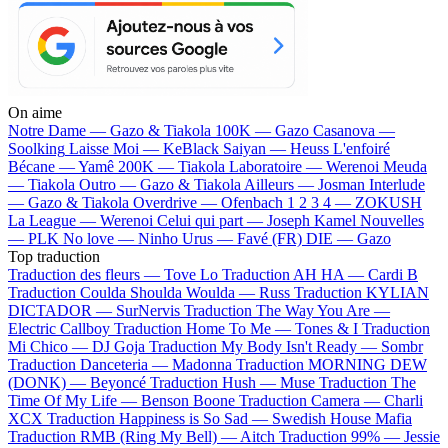
On aime
Notre Dame —
Gazo & Tiakola
100K —
Gazo
Casanova —
Soolking
Laisse Moi —
KeBlack
Saiyan —
Heuss L'enfoiré
Bécane —
Yamê
200K —
Tiakola
Laboratoire —
Werenoi
Meuda
—
Tiakola
Outro —
Gazo & Tiakola
Ailleurs —
Josman
Interlude
—
Gazo & Tiakola
Overdrive —
Ofenbach
1 2 3 4 —
ZOKUSH
La League —
Werenoi
Celui qui part —
Joseph Kamel
Nouvelles
—
PLK
No love —
Ninho
Urus —
Favé (FR)
DIE —
Gazo
Top traduction
Traduction des fleurs —
Tove Lo
Traduction AH HA —
Cardi B
Traduction Coulda Shoulda Woulda —
Russ
Traduction KYLIAN
DICTADOR —
SurNervis
Traduction The Way You Are —
Electric Callboy
Traduction Home To Me —
Tones & I
Traduction
Mi Chico —
DJ Goja
Traduction My Body Isn't Ready —
Sombr
Traduction Danceteria —
Madonna
Traduction MORNING DEW
(DONK) —
Beyoncé
Traduction Hush —
Muse
Traduction The
Time Of My Life —
Benson Boone
Traduction Camera —
Charli
XCX
Traduction Happiness is So Sad —
Swedish House Mafia
Traduction RMB (Ring My Bell) —
Aitch
Traduction 99% —
Jessie