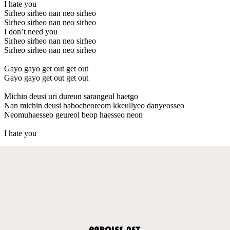
I hate you
Sirheo sirheo nan neo sirheo
Sirheo sirheo nan neo sirheo
I don’t need you
Sirheo sirheo nan neo sirheo
Sirheo sirheo nan neo sirheo
Gayo gayo get out get out
Gayo gayo get out get out
Michin deusi uri dureun sarangeul haetgo
Nan michin deusi babocheoreom kkeullyeo danyeosseo
Neomuhaesseo geureol beop haesseo neon
I hate you