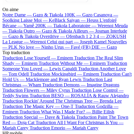
On aime
Notre Dame —
Gazo & Tiakola
100K —
Gazo
Casanova —
Soolking
Laisse Moi —
KeBlack
Saiyan —
Heuss L'enfoiré
Bécane —
Yamê
200K —
Tiakola
Laboratoire —
Werenoi
Meuda
—
Tiakola
Outro —
Gazo & Tiakola
Ailleurs —
Josman
Interlude
—
Gazo & Tiakola
Overdrive —
Ofenbach
1 2 3 4 —
ZOKUSH
La League —
Werenoi
Celui qui part —
Joseph Kamel
Nouvelles
—
PLK
No love —
Ninho
Urus —
Favé (FR)
DIE —
Gazo
Top traduction
Traduction Lose Yourself —
Eminem
Traduction The Real Slim
Shady —
Eminem
Traduction Without Me —
Eminem
Traduction
Someone You Loved —
Lewis Capaldi
Traduction Another Love
—
Tom Odell
Traduction Mockingbird —
Eminem
Traduction Can't
Hold Us —
Macklemore and Ryan Lewis
Traduction Last
Christmas —
Wham
Traduction Demons —
Imagine Dragons
Traduction Flowers —
Miley Cyrus
Traduction Lose Control —
Teddy Swims
Traduction BESO —
ROSALÍA & Rauw Alejandro
Traduction Rockin' Around The Christmas Tree —
Brenda Lee
Traduction The Magic Key —
One-T
Traduction Godzilla —
Eminem
Traduction What Was I Made For? —
Billie Eilish
Traduction Special —
Dave & Tiakola
Traduction Paint The Town
Red —
Doja Cat
Traduction All I Want For Christmas Is You —
Mariah Carey
Traduction Emorio —
Mariah Carey
HP mobile