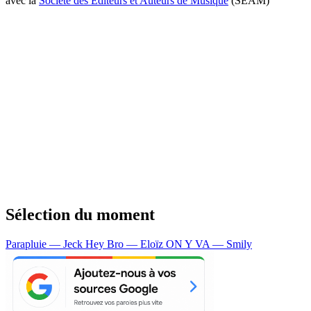
avec la
Société des Editeurs et Auteurs de Musique
(SEAM)
Sélection du moment
Parapluie — Jeck
Hey Bro — Eloïz
ON Y VA — Smily