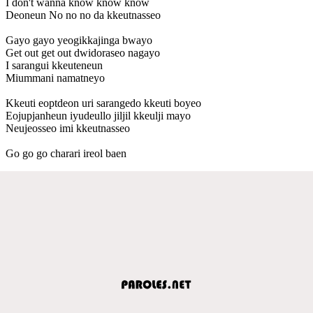
I don't wanna know know know
Deoneun No no no da kkeutnasseo
Gayo gayo yeogikkajinga bwayo
Get out get out dwidoraseo nagayo
I sarangui kkeuteneun
Miummani namatneyo
Kkeuti eoptdeon uri sarangedo kkeuti boyeo
Eojupjanheun iyudeullo jiljil kkeulji mayo
Neujeosseo imi kkeutnasseo
Go go go charari ireol baen