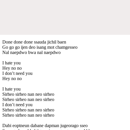
Done done done ssauda jichil baen
Go go go ijen deo isang mot chamgesseo
Nal naepdwo bwa nal naepdwo
I hate you
Hey no no
I don’t need you
Hey no no
I hate you
Sirheo sirheo nan neo sirheo
Sirheo sirheo nan neo sirheo
I don’t need you
Sirheo sirheo nan neo sirheo
Sirheo sirheo nan neo sirheo
Dabi eoptneun dabane dapman jugeorago sseo