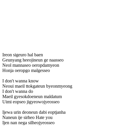
Ireon sigeuro hal baen
Geunyang heeojineun ge naasseo
Neol mannaseo oeropdamyeon
Honja oeropgo malgesseo
I don't wanna know
Neoui maeil ttokgateun byeonmyeong
I don't wanna do
Maeil gyesokdoeneun maldatum
Uimi eopseo jigyeowojyeosseo
Ijewa urin deoneun dabi eoptjanha
Naneun ije sirheo Hate you
Ijen nan nega silheojyeosseo