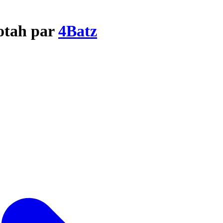
ootah par
4Batz