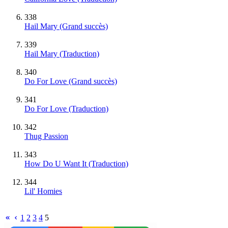
338
Hail Mary
(Grand succès)
339
Hail Mary (Traduction)
340
Do For Love
(Grand succès)
341
Do For Love (Traduction)
342
Thug Passion
343
How Do U Want It (Traduction)
344
Lil' Homies
1
2
3
4
5