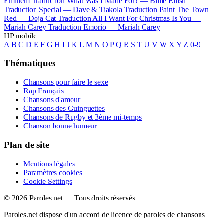
Eminem
Traduction What Was I Made For? —
Billie Eilish
Traduction Special —
Dave & Tiakola
Traduction Paint The Town
Red —
Doja Cat
Traduction All I Want For Christmas Is You —
Mariah Carey
Traduction Emorio —
Mariah Carey
HP mobile
A
B
C
D
E
F
G
H
I
J
K
L
M
N
O
P
Q
R
S
T
U
V
W
X
Y
Z
0-9
Thématiques
Chansons pour faire le sexe
Rap Français
Chansons d'amour
Chansons des Guinguettes
Chansons de Rugby et 3ème mi-temps
Chanson bonne humeur
Plan de site
Mentions légales
Paramètres cookies
Cookie Settings
© 2026 Paroles.net — Tous droits réservés
Paroles.net dispose d'un accord de licence de paroles de chansons