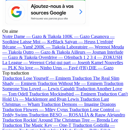
On aime
Notre Dame —
Gazo & Tiakola
100K —
Gazo
Casanova —
Soolking
Laisse Moi —
KeBlack
Saiyan —
Heuss L'enfoiré
Bécane —
Yamê
200K —
Tiakola
Laboratoire —
Werenoi
Meuda
—
Tiakola
Outro —
Gazo & Tiakola
Ailleurs —
Josman
Interlude
—
Gazo & Tiakola
Overdrive —
Ofenbach
1 2 3 4 —
ZOKUSH
La League —
Werenoi
Celui qui part —
Joseph Kamel
Nouvelles
—
PLK
No love —
Ninho
Urus —
Favé (FR)
DIE —
Gazo
Top traduction
Traduction Lose Yourself —
Eminem
Traduction The Real Slim
Shady —
Eminem
Traduction Without Me —
Eminem
Traduction
Someone You Loved —
Lewis Capaldi
Traduction Another Love
—
Tom Odell
Traduction Mockingbird —
Eminem
Traduction Can't
Hold Us —
Macklemore and Ryan Lewis
Traduction Last
Christmas —
Wham
Traduction Demons —
Imagine Dragons
Traduction Flowers —
Miley Cyrus
Traduction Lose Control —
Teddy Swims
Traduction BESO —
ROSALÍA & Rauw Alejandro
Traduction Rockin' Around The Christmas Tree —
Brenda Lee
Traduction The Magic Key —
One-T
Traduction Godzilla —