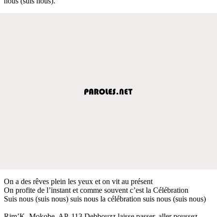
nous (suis nous).
On a des rêves plein les yeux et on vit au présent
On profite de l’instant et comme souvent c’est la Célébration
Suis nous (suis nous) suis nous la célébration suis nous (suis nous)
Rim’K, Mokobe, AP, 113 Debbouzz laisse passer, aller poussez-