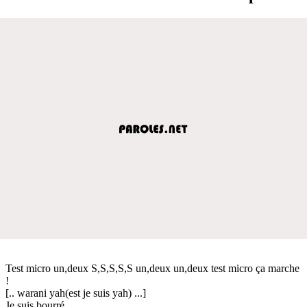
Test micro un,deux S,S,S,S,S un,deux un,deux test micro ça marche
!
[.. warani yah(est je suis yah) ...]
Je suis bourré