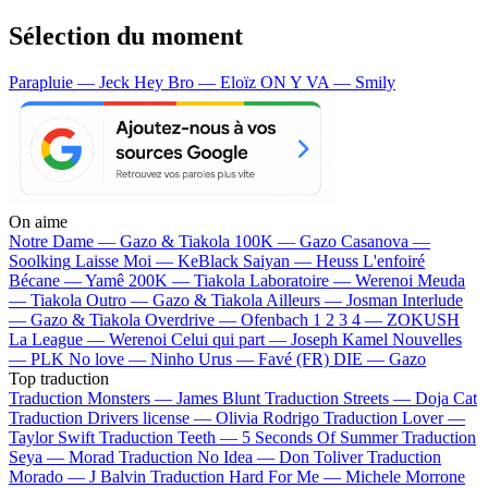
Sélection du moment
Parapluie — Jeck
Hey Bro — Eloïz
ON Y VA — Smily
On aime
Notre Dame —
Gazo & Tiakola
100K —
Gazo
Casanova —
Soolking
Laisse Moi —
KeBlack
Saiyan —
Heuss L'enfoiré
Bécane —
Yamê
200K —
Tiakola
Laboratoire —
Werenoi
Meuda
—
Tiakola
Outro —
Gazo & Tiakola
Ailleurs —
Josman
Interlude
—
Gazo & Tiakola
Overdrive —
Ofenbach
1 2 3 4 —
ZOKUSH
La League —
Werenoi
Celui qui part —
Joseph Kamel
Nouvelles
—
PLK
No love —
Ninho
Urus —
Favé (FR)
DIE —
Gazo
Top traduction
Traduction Monsters —
James Blunt
Traduction Streets —
Doja Cat
Traduction Drivers license —
Olivia Rodrigo
Traduction Lover —
Taylor Swift
Traduction Teeth —
5 Seconds Of Summer
Traduction
Seya —
Morad
Traduction No Idea —
Don Toliver
Traduction
Morado —
J Balvin
Traduction Hard For Me —
Michele Morrone