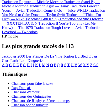
Traduction Rapture —
Michele Morrone
Traduction Stand By —
Michele Morrone
Traduction Agua —
Tainy
Traduction Forever
Yours —
Avicii
Traduction Come & Go —
Juice WRLD
Traduction
You Need to Calm Down —
Taylor Swift
Traduction I Think I’m
Okay —
MGK (Machine Gun Kelly)
Traduction bad vibes forever
—
XXXTENTACION
Traduction If You're Too Shy (Let Me
Know) —
The 1975
Traduction Tough Love —
Avicii
Traduction
Lovefool —
Twocolors
HP mobile
Les plus grands succès de 113
Jackpotes 2000
Les Princes De La Ville
Tonton Du Bled
Ouais
Gros
Partir Loin
Dinguerie
A
B
C
D
E
F
G
H
I
J
K
L
M
N
O
P
Q
R
S
T
U
V
W
X
Y
Z
0-9
Thématiques
Chansons pour faire le sexe
Rap Français
Chansons d'amour
Chansons des Guinguettes
Chansons de Rugby et 3ème mi-temps
Chanson bonne humeur