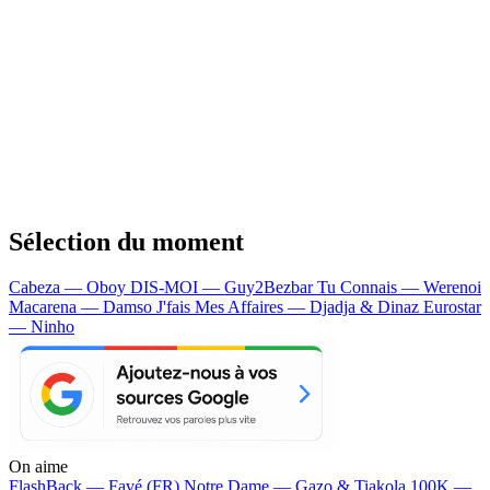
Sélection du moment
Cabeza — Oboy
DIS-MOI — Guy2Bezbar
Tu Connais — Werenoi
Macarena — Damso
J'fais Mes Affaires — Djadja & Dinaz
Eurostar
— Ninho
On aime
FlashBack —
Favé (FR)
Notre Dame —
Gazo & Tiakola
100K —