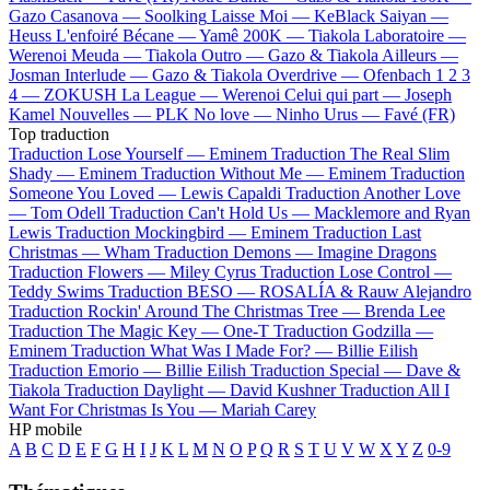
Gazo
Casanova —
Soolking
Laisse Moi —
KeBlack
Saiyan —
Heuss L'enfoiré
Bécane —
Yamê
200K —
Tiakola
Laboratoire —
Werenoi
Meuda —
Tiakola
Outro —
Gazo & Tiakola
Ailleurs —
Josman
Interlude —
Gazo & Tiakola
Overdrive —
Ofenbach
1 2 3
4 —
ZOKUSH
La League —
Werenoi
Celui qui part —
Joseph
Kamel
Nouvelles —
PLK
No love —
Ninho
Urus —
Favé (FR)
Top traduction
Traduction Lose Yourself —
Eminem
Traduction The Real Slim
Shady —
Eminem
Traduction Without Me —
Eminem
Traduction
Someone You Loved —
Lewis Capaldi
Traduction Another Love
—
Tom Odell
Traduction Can't Hold Us —
Macklemore and Ryan
Lewis
Traduction Mockingbird —
Eminem
Traduction Last
Christmas —
Wham
Traduction Demons —
Imagine Dragons
Traduction Flowers —
Miley Cyrus
Traduction Lose Control —
Teddy Swims
Traduction BESO —
ROSALÍA & Rauw Alejandro
Traduction Rockin' Around The Christmas Tree —
Brenda Lee
Traduction The Magic Key —
One-T
Traduction Godzilla —
Eminem
Traduction What Was I Made For? —
Billie Eilish
Traduction Emorio —
Billie Eilish
Traduction Special —
Dave &
Tiakola
Traduction Daylight —
David Kushner
Traduction All I
Want For Christmas Is You —
Mariah Carey
HP mobile
A
B
C
D
E
F
G
H
I
J
K
L
M
N
O
P
Q
R
S
T
U
V
W
X
Y
Z
0-9