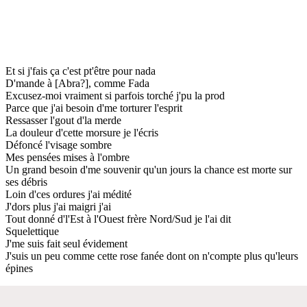
Et si j'fais ça c'est pt'être pour nada
D'mande à [Abra?], comme Fada
Excusez-moi vraiment si parfois torché j'pu la prod
Parce que j'ai besoin d'me torturer l'esprit
Ressasser l'gout d'la merde
La douleur d'cette morsure je l'écris
Défoncé l'visage sombre
Mes pensées mises à l'ombre
Un grand besoin d'me souvenir qu'un jours la chance est morte sur
ses débris
Loin d'ces ordures j'ai médité
J'dors plus j'ai maigri j'ai
Tout donné d'l'Est à l'Ouest frère Nord/Sud je l'ai dit
Squelettique
J'me suis fait seul évidement
J'suis un peu comme cette rose fanée dont on n'compte plus qu'leurs
épines