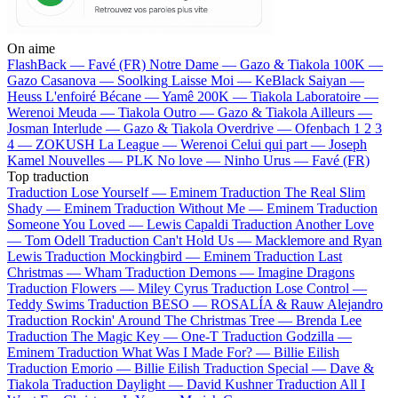
On aime
FlashBack —
Favé (FR)
Notre Dame —
Gazo & Tiakola
100K —
Gazo
Casanova —
Soolking
Laisse Moi —
KeBlack
Saiyan —
Heuss L'enfoiré
Bécane —
Yamê
200K —
Tiakola
Laboratoire —
Werenoi
Meuda —
Tiakola
Outro —
Gazo & Tiakola
Ailleurs —
Josman
Interlude —
Gazo & Tiakola
Overdrive —
Ofenbach
1 2 3
4 —
ZOKUSH
La League —
Werenoi
Celui qui part —
Joseph
Kamel
Nouvelles —
PLK
No love —
Ninho
Urus —
Favé (FR)
Top traduction
Traduction Lose Yourself —
Eminem
Traduction The Real Slim
Shady —
Eminem
Traduction Without Me —
Eminem
Traduction
Someone You Loved —
Lewis Capaldi
Traduction Another Love
—
Tom Odell
Traduction Can't Hold Us —
Macklemore and Ryan
Lewis
Traduction Mockingbird —
Eminem
Traduction Last
Christmas —
Wham
Traduction Demons —
Imagine Dragons
Traduction Flowers —
Miley Cyrus
Traduction Lose Control —
Teddy Swims
Traduction BESO —
ROSALÍA & Rauw Alejandro
Traduction Rockin' Around The Christmas Tree —
Brenda Lee
Traduction The Magic Key —
One-T
Traduction Godzilla —
Eminem
Traduction What Was I Made For? —
Billie Eilish
Traduction Emorio —
Billie Eilish
Traduction Special —
Dave &
Tiakola
Traduction Daylight —
David Kushner
Traduction All I