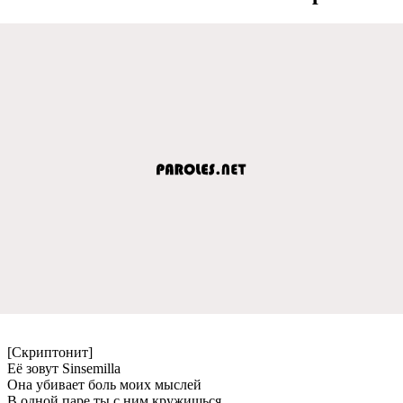
[Скриптонит]
Её зовут Sinsemilla
Она убивает боль моих мыслей
В одной паре ты с ним кружишься