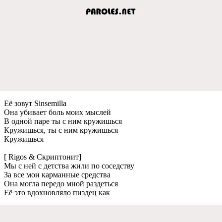
Её зовут Sinsemilla
Она убивает боль моих мыслей
В одной паре ты с ним кружишься
Кружишься, ты с ним кружишься
Кружишься
[ Rigos & Скриптонит]
Мы с ней с детства жили по соседству
За все мои карманные средства
Она могла передо мной раздеться
Её это вдохновляло пиздец как