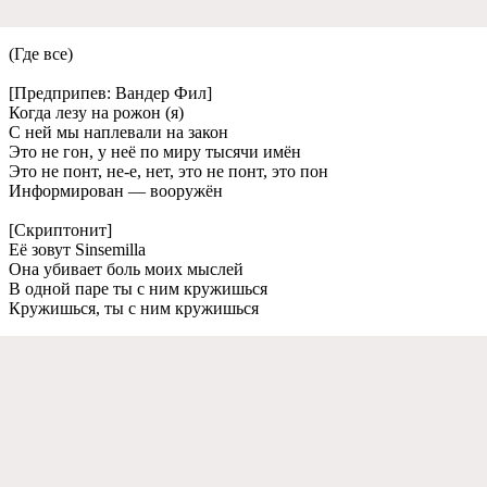
(Где все)
[Предприпев: Вандер Фил]
Когда лезу на рожон (я)
С ней мы наплевали на закон
Это не гон, у неё по миру тысячи имён
Это не понт, не-е, нет, это не понт, это пон
Информирован — вооружён
[Скриптонит]
Её зовут Sinsemilla
Она убивает боль моих мыслей
В одной паре ты с ним кружишься
Кружишься, ты с ним кружишься