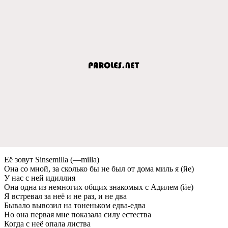
Её зовут Sinsemilla (—milla)
Она со мной, за сколько бы не был от дома миль я (йе)
У нас с ней идиллия
Она одна из немногих общих знакомых с Адилем (йе)
Я встревал за неё и не раз, и не два
Бывало вывозил на тоненьком едва-едва
Но она первая мне показала силу естества
Когда с неё опала листва