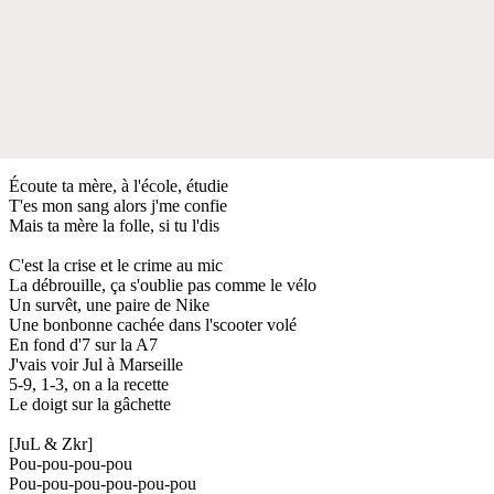
Écoute ta mère, à l'école, étudie
T'es mon sang alors j'me confie
Mais ta mère la folle, si tu l'dis
C'est la crise et le crime au mic
La débrouille, ça s'oublie pas comme le vélo
Un survêt, une paire de Nike
Une bonbonne cachée dans l'scooter volé
En fond d'7 sur la A7
J'vais voir Jul à Marseille
5-9, 1-3, on a la recette
Le doigt sur la gâchette
[JuL & Zkr]
Pou-pou-pou-pou
Pou-pou-pou-pou-pou-pou