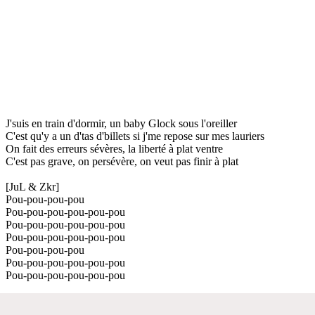
J'suis en train d'dormir, un baby Glock sous l'oreiller
C'est qu'y a un d'tas d'billets si j'me repose sur mes lauriers
On fait des erreurs sévères, la liberté à plat ventre
C'est pas grave, on persévère, on veut pas finir à plat
[JuL & Zkr]
Pou-pou-pou-pou
Pou-pou-pou-pou-pou-pou
Pou-pou-pou-pou-pou-pou
Pou-pou-pou-pou-pou-pou
Pou-pou-pou-pou
Pou-pou-pou-pou-pou-pou
Pou-pou-pou-pou-pou-pou