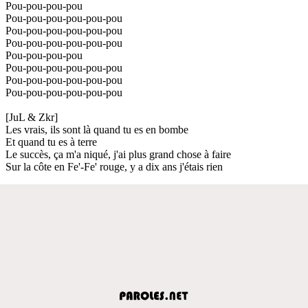
Pou-pou-pou-pou
Pou-pou-pou-pou-pou-pou
Pou-pou-pou-pou-pou-pou
Pou-pou-pou-pou-pou-pou
Pou-pou-pou-pou
Pou-pou-pou-pou-pou-pou
Pou-pou-pou-pou-pou-pou
Pou-pou-pou-pou-pou-pou
[JuL & Zkr]
Les vrais, ils sont là quand tu es en bombe
Et quand tu es à terre
Le succès, ça m'a niqué, j'ai plus grand chose à faire
Sur la côte en Fe'-Fe' rouge, y a dix ans j'étais rien