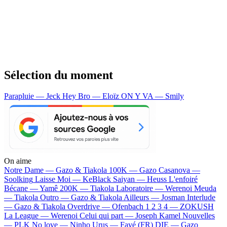
Sélection du moment
Parapluie — Jeck
Hey Bro — Eloïz
ON Y VA — Smily
On aime
Notre Dame —
Gazo & Tiakola
100K —
Gazo
Casanova —
Soolking
Laisse Moi —
KeBlack
Saiyan —
Heuss L'enfoiré
Bécane —
Yamê
200K —
Tiakola
Laboratoire —
Werenoi
Meuda
—
Tiakola
Outro —
Gazo & Tiakola
Ailleurs —
Josman
Interlude
—
Gazo & Tiakola
Overdrive —
Ofenbach
1 2 3 4 —
ZOKUSH
La League —
Werenoi
Celui qui part —
Joseph Kamel
Nouvelles
—
PLK
No love —
Ninho
Urus —
Favé (FR)
DIE —
Gazo