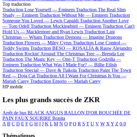
Top traduction
Traduction Lose Yourself —
Eminem
Traduction The Real Slim
Shady —
Eminem
Traduction Without Me —
Eminem
Traduction
Someone You Loved —
Lewis Capaldi
Traduction Another Love
—
Tom Odell
Traduction Mockingbird —
Eminem
Traduction Can't
Hold Us —
Macklemore and Ryan Lewis
Traduction Last
Christmas —
Wham
Traduction Demons —
Imagine Dragons
Traduction Flowers —
Miley Cyrus
Traduction Lose Control —
Teddy Swims
Traduction BESO —
ROSALÍA & Rauw Alejandro
Traduction Rockin' Around The Christmas Tree —
Brenda Lee
Traduction The Magic Key —
One-T
Traduction Godzilla —
Eminem
Traduction What Was I Made For? —
Billie Eilish
Traduction Special —
Dave & Tiakola
Traduction Paint The Town
Red —
Doja Cat
Traduction All I Want For Christmas Is You —
Mariah Carey
Traduction Emorio —
Mariah Carey
HP mobile
Les plus grands succès de ZKR
Arrêt de bus
BLACK ANGUS
BALLON D'OR
BOUCHÉE DE
PAIN
FAUX SOURIRE
Bonita
A
B
C
D
E
F
G
H
I
J
K
L
M
N
O
P
Q
R
S
T
U
V
W
X
Y
Z
0-9
Thématiques