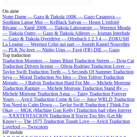
On aime
Notre Dame —
Gazo & Tiakola
100K —
Gazo
Casanova —
Soolking
Laisse Moi —
KeBlack
Saiyan —
Heuss L'enfoiré
Bécane —
Yamê
200K —
Tiakola
Laboratoire —
Werenoi
Meuda
—
Tiakola
Outro —
Gazo & Tiakola
Ailleurs —
Josman
Interlude
—
Gazo & Tiakola
Overdrive —
Ofenbach
1 2 3 4 —
ZOKUSH
La League —
Werenoi
Celui qui part —
Joseph Kamel
Nouvelles
—
PLK
No love —
Ninho
Urus —
Favé (FR)
DIE —
Gazo
Top traduction
Traduction Monsters —
James Blunt
Traduction Streets —
Doja Cat
Traduction Drivers license —
Olivia Rodrigo
Traduction Lover —
Taylor Swift
Traduction Teeth —
5 Seconds Of Summer
Traduction
Seya —
Morad
Traduction No Idea —
Don Toliver
Traduction
Morado —
J Balvin
Traduction Hard For Me —
Michele Morrone
Traduction Rapture —
Michele Morrone
Traduction Stand By —
Michele Morrone
Traduction Agua —
Tainy
Traduction Forever
Yours —
Avicii
Traduction Come & Go —
Juice WRLD
Traduction
You Need to Calm Down —
Taylor Swift
Traduction I Think I’m
Okay —
MGK (Machine Gun Kelly)
Traduction bad vibes forever
—
XXXTENTACION
Traduction If You're Too Shy (Let Me
Know) —
The 1975
Traduction Tough Love —
Avicii
Traduction
Lovefool —
Twocolors
HP mobile