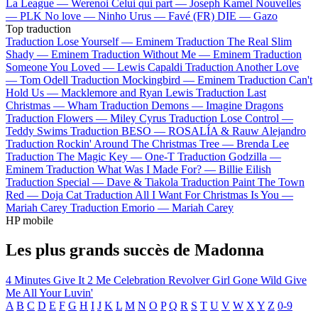
La League —
Werenoi
Celui qui part —
Joseph Kamel
Nouvelles
—
PLK
No love —
Ninho
Urus —
Favé (FR)
DIE —
Gazo
Top traduction
Traduction Lose Yourself —
Eminem
Traduction The Real Slim
Shady —
Eminem
Traduction Without Me —
Eminem
Traduction
Someone You Loved —
Lewis Capaldi
Traduction Another Love
—
Tom Odell
Traduction Mockingbird —
Eminem
Traduction Can't
Hold Us —
Macklemore and Ryan Lewis
Traduction Last
Christmas —
Wham
Traduction Demons —
Imagine Dragons
Traduction Flowers —
Miley Cyrus
Traduction Lose Control —
Teddy Swims
Traduction BESO —
ROSALÍA & Rauw Alejandro
Traduction Rockin' Around The Christmas Tree —
Brenda Lee
Traduction The Magic Key —
One-T
Traduction Godzilla —
Eminem
Traduction What Was I Made For? —
Billie Eilish
Traduction Special —
Dave & Tiakola
Traduction Paint The Town
Red —
Doja Cat
Traduction All I Want For Christmas Is You —
Mariah Carey
Traduction Emorio —
Mariah Carey
HP mobile
Les plus grands succès de Madonna
4 Minutes
Give It 2 Me
Celebration
Revolver
Girl Gone Wild
Give
Me All Your Luvin'
A
B
C
D
E
F
G
H
I
J
K
L
M
N
O
P
Q
R
S
T
U
V
W
X
Y
Z
0-9