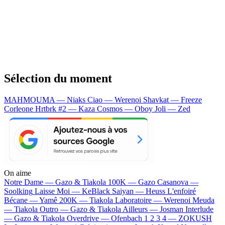
Sélection du moment
MAHMOUMA — Niaks
Ciao — Werenoi
Shavkat — Freeze
Corleone
Hrtbrk #2 — Kaza
Cosmos — Oboy
Joli — Zed
On aime
Notre Dame —
Gazo & Tiakola
100K —
Gazo
Casanova —
Soolking
Laisse Moi —
KeBlack
Saiyan —
Heuss L'enfoiré
Bécane —
Yamê
200K —
Tiakola
Laboratoire —
Werenoi
Meuda
—
Tiakola
Outro —
Gazo & Tiakola
Ailleurs —
Josman
Interlude
—
Gazo & Tiakola
Overdrive —
Ofenbach
1 2 3 4 —
ZOKUSH