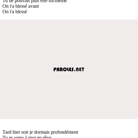
Tu ne pouvais plus être toi-même
On t'a blessé avant
On t'a blessé
Tard hier soir je dormais profondément
Tu es venu à moi en rêve