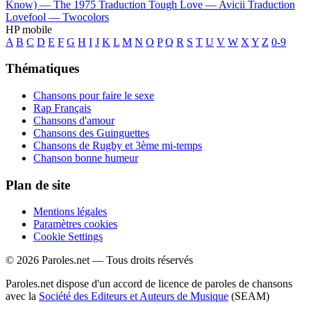
Know) —
The 1975
Traduction Tough Love —
Avicii
Traduction
Lovefool —
Twocolors
HP mobile
A
B
C
D
E
F
G
H
I
J
K
L
M
N
O
P
Q
R
S
T
U
V
W
X
Y
Z
0-9
Thématiques
Chansons pour faire le sexe
Rap Français
Chansons d'amour
Chansons des Guinguettes
Chansons de Rugby et 3ème mi-temps
Chanson bonne humeur
Plan de site
Mentions légales
Paramètres cookies
Cookie Settings
© 2026 Paroles.net — Tous droits réservés
Paroles.net dispose d'un accord de licence de paroles de chansons
avec la
Société des Editeurs et Auteurs de Musique
(SEAM)