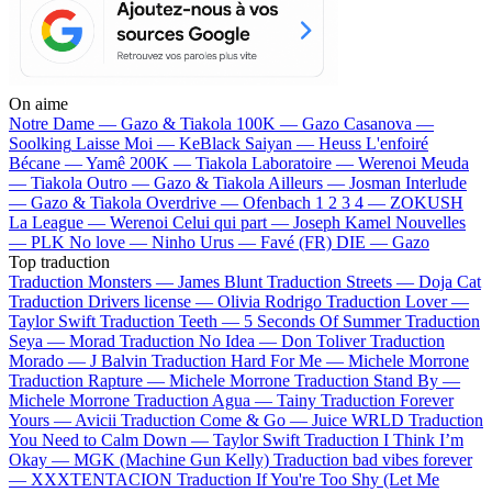
On aime
Notre Dame —
Gazo & Tiakola
100K —
Gazo
Casanova —
Soolking
Laisse Moi —
KeBlack
Saiyan —
Heuss L'enfoiré
Bécane —
Yamê
200K —
Tiakola
Laboratoire —
Werenoi
Meuda
—
Tiakola
Outro —
Gazo & Tiakola
Ailleurs —
Josman
Interlude
—
Gazo & Tiakola
Overdrive —
Ofenbach
1 2 3 4 —
ZOKUSH
La League —
Werenoi
Celui qui part —
Joseph Kamel
Nouvelles
—
PLK
No love —
Ninho
Urus —
Favé (FR)
DIE —
Gazo
Top traduction
Traduction Monsters —
James Blunt
Traduction Streets —
Doja Cat
Traduction Drivers license —
Olivia Rodrigo
Traduction Lover —
Taylor Swift
Traduction Teeth —
5 Seconds Of Summer
Traduction
Seya —
Morad
Traduction No Idea —
Don Toliver
Traduction
Morado —
J Balvin
Traduction Hard For Me —
Michele Morrone
Traduction Rapture —
Michele Morrone
Traduction Stand By —
Michele Morrone
Traduction Agua —
Tainy
Traduction Forever
Yours —
Avicii
Traduction Come & Go —
Juice WRLD
Traduction
You Need to Calm Down —
Taylor Swift
Traduction I Think I’m
Okay —
MGK (Machine Gun Kelly)
Traduction bad vibes forever
—
XXXTENTACION
Traduction If You're Too Shy (Let Me