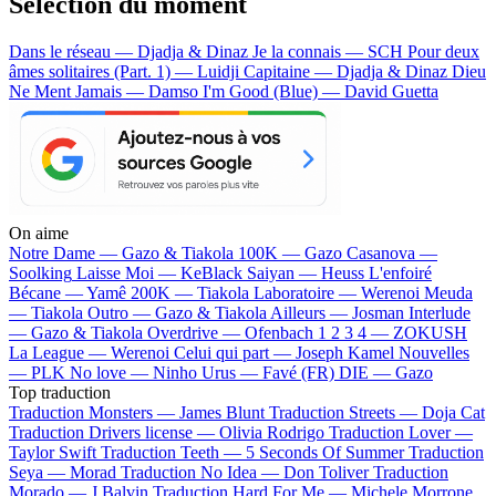
Sélection du moment
Dans le réseau — Djadja & Dinaz
Je la connais — SCH
Pour deux
âmes solitaires (Part. 1) — Luidji
Capitaine — Djadja & Dinaz
Dieu
Ne Ment Jamais — Damso
I'm Good (Blue) — David Guetta
On aime
Notre Dame —
Gazo & Tiakola
100K —
Gazo
Casanova —
Soolking
Laisse Moi —
KeBlack
Saiyan —
Heuss L'enfoiré
Bécane —
Yamê
200K —
Tiakola
Laboratoire —
Werenoi
Meuda
—
Tiakola
Outro —
Gazo & Tiakola
Ailleurs —
Josman
Interlude
—
Gazo & Tiakola
Overdrive —
Ofenbach
1 2 3 4 —
ZOKUSH
La League —
Werenoi
Celui qui part —
Joseph Kamel
Nouvelles
—
PLK
No love —
Ninho
Urus —
Favé (FR)
DIE —
Gazo
Top traduction
Traduction Monsters —
James Blunt
Traduction Streets —
Doja Cat
Traduction Drivers license —
Olivia Rodrigo
Traduction Lover —
Taylor Swift
Traduction Teeth —
5 Seconds Of Summer
Traduction
Seya —
Morad
Traduction No Idea —
Don Toliver
Traduction
Morado —
J Balvin
Traduction Hard For Me —
Michele Morrone