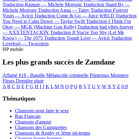
Traduction Rapture —
Michele Morrone
Traduction Stand By —
Michele Morrone
Traduction Agua —
Tainy
Traduction Forever
Yours —
Avicii
Traduction Come & Go —
Juice WRLD
Traduction
You Need to Calm Down —
Taylor Swift
Traduction I Think I’m
Okay —
MGK (Machine Gun Kelly)
Traduction bad vibes forever
—
XXXTENTACION
Traduction If You're Too Shy (Let Me
Know) —
The 1975
Traduction Tough Love —
Avicii
Traduction
Lovefool —
Twocolors
HP mobile
Les plus grands succès de Zamdane
Affamé #18 - Bataille
Mélancolie criminelle
Printemps
Monstres
Fleurs
Dernière pluie
A
B
C
D
E
F
G
H
I
J
K
L
M
N
O
P
Q
R
S
T
U
V
W
X
Y
Z
0-9
Thématiques
Chansons pour faire le sexe
Rap Français
Chansons d'amour
Chansons des Guinguettes
Chansons de Rugby et 3ème mi-temps
Chanson bonne humeur