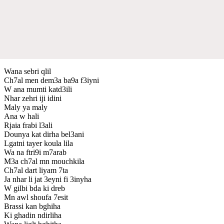
Wana sebri qlil
Ch7al men dem3a ba9a f3iyni
W ana mumti katd3ili
Nhar zehri iji idini
Maly ya maly
Ana w hali
Rjaia frabi l3ali
Dounya kat dirha bel3ani
Lgatni tayer koula lila
Wa na ftri9i m7arab
M3a ch7al mn mouchkila
Ch7al dart liyam 7ta
Ja nhar li jat 3eyni fi 3inyha
W gilbi bda ki dreb
Mn awl shoufa 7esit
Brassi kan bghiha
Ki ghadin ndirliha