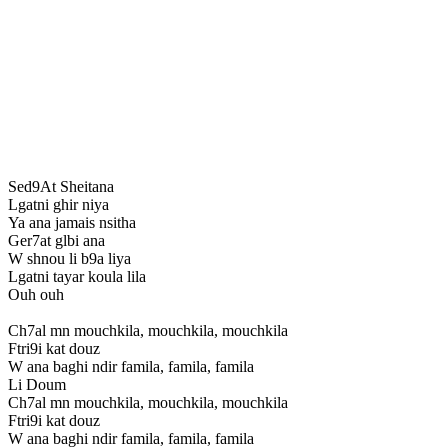
Sed9At Sheitana
Lgatni ghir niya
Ya ana jamais nsitha
Ger7at glbi ana
W shnou li b9a liya
Lgatni tayar koula lila
Ouh ouh
Ch7al mn mouchkila, mouchkila, mouchkila
Ftri9i kat douz
W ana baghi ndir famila, famila, famila
Li Doum
Ch7al mn mouchkila, mouchkila, mouchkila
Ftri9i kat douz
W ana baghi ndir famila, famila, famila