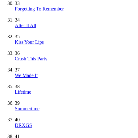
33
Forgetting To Remember
34
After It All
35
Kiss Your Lips
36
Crash This Party
37
We Made It
38
Lifetime
39
Summertime
40
DRXGS
41