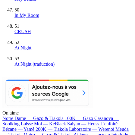
50
In My Room
51
CRUSH
52
At Night
53
At Night (traduction)
On aime
Notre Dame —
Gazo & Tiakola
100K —
Gazo
Casanova —
Soolking
Laisse Moi —
KeBlack
Saiyan —
Heuss L'enfoiré
Bécane —
Yamê
200K —
Tiakola
Laboratoire —
Werenoi
Meuda
—
Tiakola
Outro —
Gazo & Tiakola
Ailleurs —
Josman
Interlude