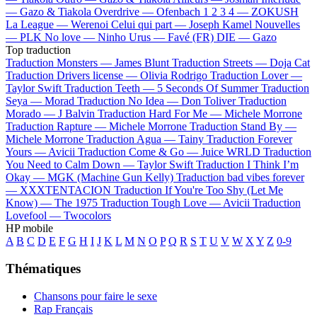
—
Gazo & Tiakola
Overdrive —
Ofenbach
1 2 3 4 —
ZOKUSH
La League —
Werenoi
Celui qui part —
Joseph Kamel
Nouvelles
—
PLK
No love —
Ninho
Urus —
Favé (FR)
DIE —
Gazo
Top traduction
Traduction Monsters —
James Blunt
Traduction Streets —
Doja Cat
Traduction Drivers license —
Olivia Rodrigo
Traduction Lover —
Taylor Swift
Traduction Teeth —
5 Seconds Of Summer
Traduction
Seya —
Morad
Traduction No Idea —
Don Toliver
Traduction
Morado —
J Balvin
Traduction Hard For Me —
Michele Morrone
Traduction Rapture —
Michele Morrone
Traduction Stand By —
Michele Morrone
Traduction Agua —
Tainy
Traduction Forever
Yours —
Avicii
Traduction Come & Go —
Juice WRLD
Traduction
You Need to Calm Down —
Taylor Swift
Traduction I Think I’m
Okay —
MGK (Machine Gun Kelly)
Traduction bad vibes forever
—
XXXTENTACION
Traduction If You're Too Shy (Let Me
Know) —
The 1975
Traduction Tough Love —
Avicii
Traduction
Lovefool —
Twocolors
HP mobile
A
B
C
D
E
F
G
H
I
J
K
L
M
N
O
P
Q
R
S
T
U
V
W
X
Y
Z
0-9
Thématiques
Chansons pour faire le sexe
Rap Français