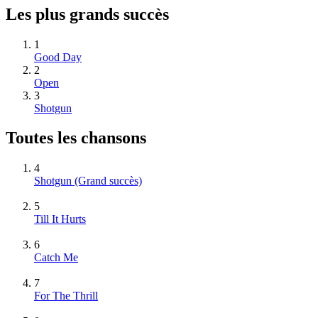
Les plus grands succès
1
Good Day
2
Open
3
Shotgun
Toutes les chansons
4
Shotgun
(Grand succès)
5
Till It Hurts
6
Catch Me
7
For The Thrill