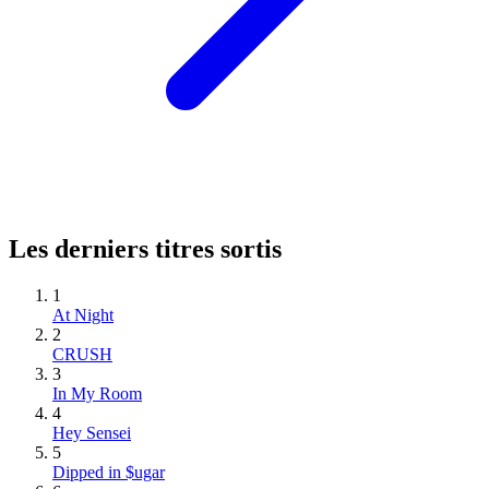
Les derniers titres sortis
1
At Night
2
CRUSH
3
In My Room
4
Hey Sensei
5
Dipped in $ugar