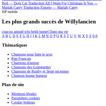
Red —
Doja Cat
Traduction All I Want For Christmas Is You —
Mariah Carey
Traduction Emorio —
Mariah Carey
HP mobile
Les plus grands succès de Willylancien
coucou
annulé
tchi
beldi
tunnel
Dans ma vie
A
B
C
D
E
F
G
H
I
J
K
L
M
N
O
P
Q
R
S
T
U
V
W
X
Y
Z
0-9
Thématiques
Chansons pour faire le sexe
Rap Français
Chansons d'amour
Chansons des Guinguettes
Chansons de Rugby et 3ème mi-temps
Chanson bonne humeur
Plan de site
Mentions légales
Paramètres cookies
Cookie Settings