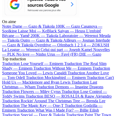
On aime
Notre Dame —
Gazo & Tiakola
100K —
Gazo
Casanova —
Soolking
Laisse Moi —
KeBlack
Saiyan —
Heuss L'enfoiré
Bécane —
Yamê
200K —
Tiakola
Laboratoire —
Werenoi
Meuda
—
Tiakola
Outro —
Gazo & Tiakola
Ailleurs —
Josman
Interlude
—
Gazo & Tiakola
Overdrive —
Ofenbach
1 2 3 4 —
ZOKUSH
La League —
Werenoi
Celui qui part —
Joseph Kamel
Nouvelles
—
PLK
No love —
Ninho
Urus —
Favé (FR)
DIE —
Gazo
Top traduction
Traduction Lose Yourself —
Eminem
Traduction The Real Slim
Shady —
Eminem
Traduction Without Me —
Eminem
Traduction
Someone You Loved —
Lewis Capaldi
Traduction Another Love
—
Tom Odell
Traduction Mockingbird —
Eminem
Traduction Can't
Hold Us —
Macklemore and Ryan Lewis
Traduction Last
Christmas —
Wham
Traduction Demons —
Imagine Dragons
Traduction Flowers —
Miley Cyrus
Traduction Lose Control —
Teddy Swims
Traduction BESO —
ROSALÍA & Rauw Alejandro
Traduction Rockin' Around The Christmas Tree —
Brenda Lee
Traduction The Magic Key —
One-T
Traduction Godzilla —
Eminem
Traduction What Was I Made For? —
Billie Eilish
Traduction Special —
Dave & Tiakola
Traduction Paint The Town