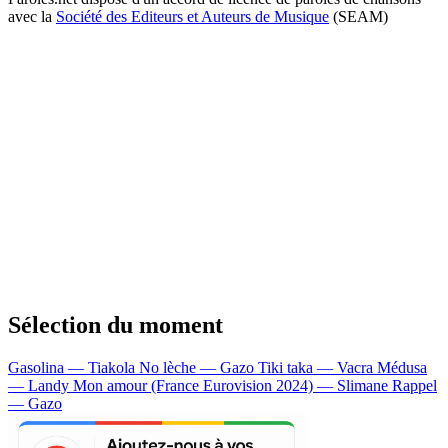
avec la
Société des Editeurs et Auteurs de Musique
(SEAM)
Sélection du moment
Gasolina — Tiakola
No lèche — Gazo
Tiki taka — Vacra
Médusa
— Landy
Mon amour (France Eurovision 2024) — Slimane
Rappel
— Gazo