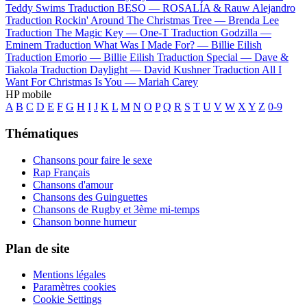
Teddy Swims
Traduction BESO —
ROSALÍA & Rauw Alejandro
Traduction Rockin' Around The Christmas Tree —
Brenda Lee
Traduction The Magic Key —
One-T
Traduction Godzilla —
Eminem
Traduction What Was I Made For? —
Billie Eilish
Traduction Emorio —
Billie Eilish
Traduction Special —
Dave &
Tiakola
Traduction Daylight —
David Kushner
Traduction All I
Want For Christmas Is You —
Mariah Carey
HP mobile
A
B
C
D
E
F
G
H
I
J
K
L
M
N
O
P
Q
R
S
T
U
V
W
X
Y
Z
0-9
Thématiques
Chansons pour faire le sexe
Rap Français
Chansons d'amour
Chansons des Guinguettes
Chansons de Rugby et 3ème mi-temps
Chanson bonne humeur
Plan de site
Mentions légales
Paramètres cookies
Cookie Settings