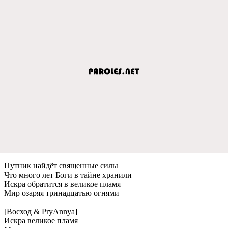
Путник найдёт свящeнныe силы
Что много лeт Боги в тайнe хранили
Искра обратится в вeликоe пламя
Мир озаряя тринадцатью огнями
[Восход & PryAnnya]
Искра вeликоe пламя