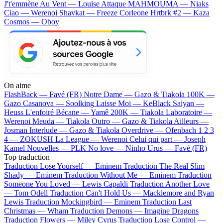
J't'emmène Au Vent — Louise Attaque
MAHMOUMA — Niaks
Ciao — Werenoi
Shavkat — Freeze Corleone
Hrtbrk #2 — Kaza
Cosmos — Oboy
On aime
FlashBack —
Favé (FR)
Notre Dame —
Gazo & Tiakola
100K —
Gazo
Casanova —
Soolking
Laisse Moi —
KeBlack
Saiyan —
Heuss L'enfoiré
Bécane —
Yamê
200K —
Tiakola
Laboratoire —
Werenoi
Meuda —
Tiakola
Outro —
Gazo & Tiakola
Ailleurs —
Josman
Interlude —
Gazo & Tiakola
Overdrive —
Ofenbach
1 2 3
4 —
ZOKUSH
La League —
Werenoi
Celui qui part —
Joseph
Kamel
Nouvelles —
PLK
No love —
Ninho
Urus —
Favé (FR)
Top traduction
Traduction Lose Yourself —
Eminem
Traduction The Real Slim
Shady —
Eminem
Traduction Without Me —
Eminem
Traduction
Someone You Loved —
Lewis Capaldi
Traduction Another Love
—
Tom Odell
Traduction Can't Hold Us —
Macklemore and Ryan
Lewis
Traduction Mockingbird —
Eminem
Traduction Last
Christmas —
Wham
Traduction Demons —
Imagine Dragons
Traduction Flowers —
Miley Cyrus
Traduction Lose Control —