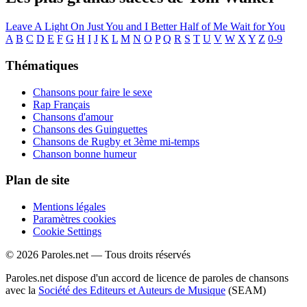
Leave A Light On
Just You and I
Better Half of Me
Wait for You
A
B
C
D
E
F
G
H
I
J
K
L
M
N
O
P
Q
R
S
T
U
V
W
X
Y
Z
0-9
Thématiques
Chansons pour faire le sexe
Rap Français
Chansons d'amour
Chansons des Guinguettes
Chansons de Rugby et 3ème mi-temps
Chanson bonne humeur
Plan de site
Mentions légales
Paramètres cookies
Cookie Settings
© 2026 Paroles.net — Tous droits réservés
Paroles.net dispose d'un accord de licence de paroles de chansons
avec la
Société des Editeurs et Auteurs de Musique
(SEAM)