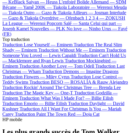
—
KeBlack
Saiyan —
Heuss L'enfoiré
Bolide Allemand —
SDM
Bécane —
Yamê
200K —
Tiakola
Laboratoire —
Werenoi
Meuda
—
Tiakola
Outro —
Gazo & Tiakola
Ailleurs —
Josman
Interlude
—
Gazo & Tiakola
Overdrive —
Ofenbach
1 2 3 4 —
ZOKUSH
La League —
Werenoi
Popcorn Salé —
Santa
Celui qui part —
Joseph Kamel
Nouvelles —
PLK
No love —
Ninho
Urus —
Favé
(FR)
Top traduction
Traduction Lose Yourself —
Eminem
Traduction The Real Slim
Shady —
Eminem
Traduction Without Me —
Eminem
Traduction
Someone You Loved —
Lewis Capaldi
Traduction Can't Hold Us
—
Macklemore and Ryan Lewis
Traduction Mockingbird —
Eminem
Traduction Another Love —
Tom Odell
Traduction Last
Christmas —
Wham
Traduction Demons —
Imagine Dragons
Traduction Flowers —
Miley Cyrus
Traduction Lose Control —
Teddy Swims
Traduction BESO —
ROSALÍA & Rauw Alejandro
Traduction Rockin' Around The Christmas Tree —
Brenda Lee
Traduction The Magic Key —
One-T
Traduction Godzilla —
Eminem
Traduction What Was I Made For? —
Billie Eilish
Traduction Emorio —
Billie Eilish
Traduction Daylight —
David
Kushner
Traduction All I Want For Christmas Is You —
Mariah
Carey
Traduction Paint The Town Red —
Doja Cat
HP mobile
Les plus grands succès de Tom Walker