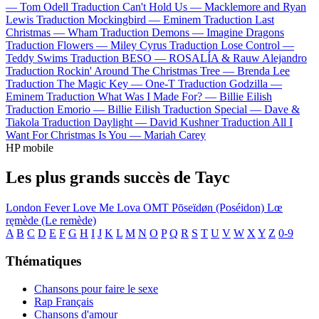
—
Tom Odell
Traduction Can't Hold Us —
Macklemore and Ryan
Lewis
Traduction Mockingbird —
Eminem
Traduction Last
Christmas —
Wham
Traduction Demons —
Imagine Dragons
Traduction Flowers —
Miley Cyrus
Traduction Lose Control —
Teddy Swims
Traduction BESO —
ROSALÍA & Rauw Alejandro
Traduction Rockin' Around The Christmas Tree —
Brenda Lee
Traduction The Magic Key —
One-T
Traduction Godzilla —
Eminem
Traduction What Was I Made For? —
Billie Eilish
Traduction Emorio —
Billie Eilish
Traduction Special —
Dave &
Tiakola
Traduction Daylight —
David Kushner
Traduction All I
Want For Christmas Is You —
Mariah Carey
HP mobile
Les plus grands succès de Tayc
London Fever
Love Me
Lova
OMT
Pōseïdøn (Poséidon)
Lœ
ręmède (Le remède)
A
B
C
D
E
F
G
H
I
J
K
L
M
N
O
P
Q
R
S
T
U
V
W
X
Y
Z
0-9
Thématiques
Chansons pour faire le sexe
Rap Français
Chansons d'amour