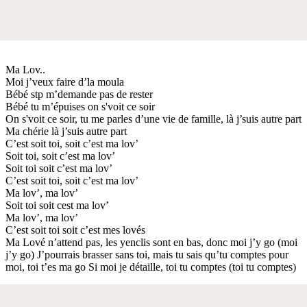
Ma Lov..
Moi j’veux faire d’la moula
Bébé stp m’demande pas de rester
Bébé tu m’épuises on s'voit ce soir
On s'voit ce soir, tu me parles d’une vie de famille, là j’suis autre part
Ma chérie là j’suis autre part
C’est soit toi, soit c’est ma lov’
Soit toi, soit c’est ma lov’
Soit toi soit c’est ma lov’
C’est soit toi, soit c’est ma lov’
Ma lov’, ma lov’
Soit toi soit cest ma lov’
Ma lov’, ma lov’
C’est soit toi soit c’est mes lovés
Ma Lové n’attend pas, les yenclis sont en bas, donc moi j’y go (moi
j’y go) J’pourrais brasser sans toi, mais tu sais qu’tu comptes pour
moi, toi t’es ma go Si moi je détaille, toi tu comptes (toi tu comptes)