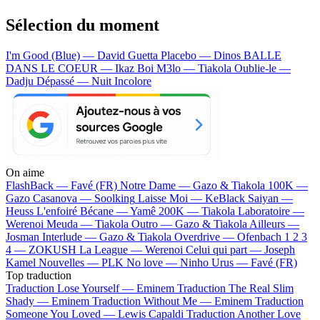
Sélection du moment
I'm Good (Blue) — David Guetta
Placebo — Dinos
BALLE
DANS LE COEUR — Ikaz Boi
M3lo — Tiakola
Oublie-le —
Dadju
Dépassé — Nuit Incolore
On aime
FlashBack —
Favé (FR)
Notre Dame —
Gazo & Tiakola
100K —
Gazo
Casanova —
Soolking
Laisse Moi —
KeBlack
Saiyan —
Heuss L'enfoiré
Bécane —
Yamê
200K —
Tiakola
Laboratoire —
Werenoi
Meuda —
Tiakola
Outro —
Gazo & Tiakola
Ailleurs —
Josman
Interlude —
Gazo & Tiakola
Overdrive —
Ofenbach
1 2 3
4 —
ZOKUSH
La League —
Werenoi
Celui qui part —
Joseph
Kamel
Nouvelles —
PLK
No love —
Ninho
Urus —
Favé (FR)
Top traduction
Traduction Lose Yourself —
Eminem
Traduction The Real Slim
Shady —
Eminem
Traduction Without Me —
Eminem
Traduction
Someone You Loved —
Lewis Capaldi
Traduction Another Love