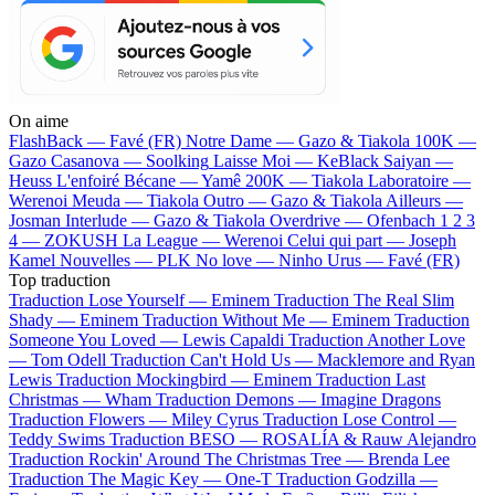
On aime
FlashBack —
Favé (FR)
Notre Dame —
Gazo & Tiakola
100K —
Gazo
Casanova —
Soolking
Laisse Moi —
KeBlack
Saiyan —
Heuss L'enfoiré
Bécane —
Yamê
200K —
Tiakola
Laboratoire —
Werenoi
Meuda —
Tiakola
Outro —
Gazo & Tiakola
Ailleurs —
Josman
Interlude —
Gazo & Tiakola
Overdrive —
Ofenbach
1 2 3
4 —
ZOKUSH
La League —
Werenoi
Celui qui part —
Joseph
Kamel
Nouvelles —
PLK
No love —
Ninho
Urus —
Favé (FR)
Top traduction
Traduction Lose Yourself —
Eminem
Traduction The Real Slim
Shady —
Eminem
Traduction Without Me —
Eminem
Traduction
Someone You Loved —
Lewis Capaldi
Traduction Another Love
—
Tom Odell
Traduction Can't Hold Us —
Macklemore and Ryan
Lewis
Traduction Mockingbird —
Eminem
Traduction Last
Christmas —
Wham
Traduction Demons —
Imagine Dragons
Traduction Flowers —
Miley Cyrus
Traduction Lose Control —
Teddy Swims
Traduction BESO —
ROSALÍA & Rauw Alejandro
Traduction Rockin' Around The Christmas Tree —
Brenda Lee
Traduction The Magic Key —
One-T
Traduction Godzilla —