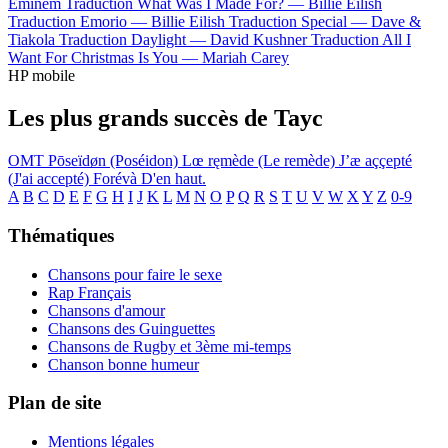
Eminem
Traduction What Was I Made For? —
Billie Eilish
Traduction Emorio —
Billie Eilish
Traduction Special —
Dave &
Tiakola
Traduction Daylight —
David Kushner
Traduction All I
Want For Christmas Is You —
Mariah Carey
HP mobile
Les plus grands succès de Tayc
OMT
Pōseïdøn (Poséidon)
Lœ ręmède (Le remède)
J’æ aççepté
(J'ai accepté)
Forévà
D'en haut.
A
B
C
D
E
F
G
H
I
J
K
L
M
N
O
P
Q
R
S
T
U
V
W
X
Y
Z
0-9
Thématiques
Chansons pour faire le sexe
Rap Français
Chansons d'amour
Chansons des Guinguettes
Chansons de Rugby et 3ème mi-temps
Chanson bonne humeur
Plan de site
Mentions légales