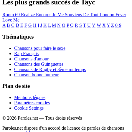
Les plus grands succès de Tayc
Room 69
Realize
Encorps
Je Me Souviens De Tout
London Fever
Love Me
A
B
C
D
E
F
G
H
I
J
K
L
M
N
O
P
Q
R
S
T
U
V
W
X
Y
Z
0-9
Thématiques
Chansons pour faire le sexe
Rap Français
Chansons d'amour
Chansons des Guinguettes
Chansons de Rugby et 3ème mi-temps
Chanson bonne humeur
Plan de site
Mentions légales
Paramètres cookies
Cookie Settings
© 2026 Paroles.net — Tous droits réservés
Paroles.net dispose d'un accord de licence de paroles de chansons