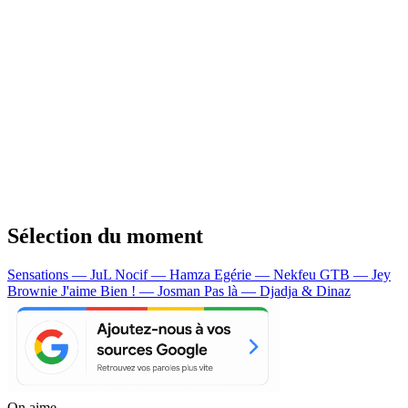
Sélection du moment
Sensations — JuL
Nocif — Hamza
Egérie — Nekfeu
GTB — Jey
Brownie
J'aime Bien ! — Josman
Pas là — Djadja & Dinaz
On aime