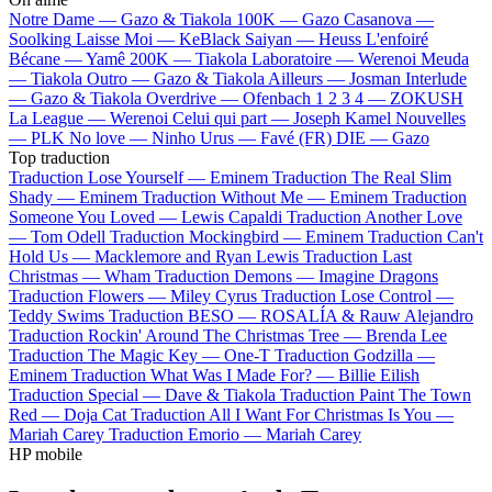
Notre Dame —
Gazo & Tiakola
100K —
Gazo
Casanova —
Soolking
Laisse Moi —
KeBlack
Saiyan —
Heuss L'enfoiré
Bécane —
Yamê
200K —
Tiakola
Laboratoire —
Werenoi
Meuda
—
Tiakola
Outro —
Gazo & Tiakola
Ailleurs —
Josman
Interlude
—
Gazo & Tiakola
Overdrive —
Ofenbach
1 2 3 4 —
ZOKUSH
La League —
Werenoi
Celui qui part —
Joseph Kamel
Nouvelles
—
PLK
No love —
Ninho
Urus —
Favé (FR)
DIE —
Gazo
Top traduction
Traduction Lose Yourself —
Eminem
Traduction The Real Slim
Shady —
Eminem
Traduction Without Me —
Eminem
Traduction
Someone You Loved —
Lewis Capaldi
Traduction Another Love
—
Tom Odell
Traduction Mockingbird —
Eminem
Traduction Can't
Hold Us —
Macklemore and Ryan Lewis
Traduction Last
Christmas —
Wham
Traduction Demons —
Imagine Dragons
Traduction Flowers —
Miley Cyrus
Traduction Lose Control —
Teddy Swims
Traduction BESO —
ROSALÍA & Rauw Alejandro
Traduction Rockin' Around The Christmas Tree —
Brenda Lee
Traduction The Magic Key —
One-T
Traduction Godzilla —
Eminem
Traduction What Was I Made For? —
Billie Eilish
Traduction Special —
Dave & Tiakola
Traduction Paint The Town
Red —
Doja Cat
Traduction All I Want For Christmas Is You —
Mariah Carey
Traduction Emorio —
Mariah Carey
HP mobile