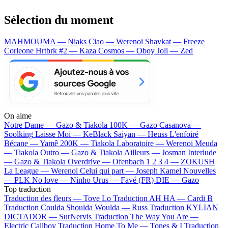
Sélection du moment
MAHMOUMA — Niaks
Ciao — Werenoi
Shavkat — Freeze
Corleone
Hrtbrk #2 — Kaza
Cosmos — Oboy
Joli — Zed
On aime
Notre Dame —
Gazo & Tiakola
100K —
Gazo
Casanova —
Soolking
Laisse Moi —
KeBlack
Saiyan —
Heuss L'enfoiré
Bécane —
Yamê
200K —
Tiakola
Laboratoire —
Werenoi
Meuda
—
Tiakola
Outro —
Gazo & Tiakola
Ailleurs —
Josman
Interlude
—
Gazo & Tiakola
Overdrive —
Ofenbach
1 2 3 4 —
ZOKUSH
La League —
Werenoi
Celui qui part —
Joseph Kamel
Nouvelles
—
PLK
No love —
Ninho
Urus —
Favé (FR)
DIE —
Gazo
Top traduction
Traduction des fleurs —
Tove Lo
Traduction AH HA —
Cardi B
Traduction Coulda Shoulda Woulda —
Russ
Traduction KYLIAN
DICTADOR —
SurNervis
Traduction The Way You Are —
Electric Callboy
Traduction Home To Me —
Tones & I
Traduction