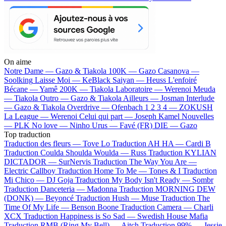
On aime
Notre Dame —
Gazo & Tiakola
100K —
Gazo
Casanova —
Soolking
Laisse Moi —
KeBlack
Saiyan —
Heuss L'enfoiré
Bécane —
Yamê
200K —
Tiakola
Laboratoire —
Werenoi
Meuda
—
Tiakola
Outro —
Gazo & Tiakola
Ailleurs —
Josman
Interlude
—
Gazo & Tiakola
Overdrive —
Ofenbach
1 2 3 4 —
ZOKUSH
La League —
Werenoi
Celui qui part —
Joseph Kamel
Nouvelles
—
PLK
No love —
Ninho
Urus —
Favé (FR)
DIE —
Gazo
Top traduction
Traduction des fleurs —
Tove Lo
Traduction AH HA —
Cardi B
Traduction Coulda Shoulda Woulda —
Russ
Traduction KYLIAN
DICTADOR —
SurNervis
Traduction The Way You Are —
Electric Callboy
Traduction Home To Me —
Tones & I
Traduction
Mi Chico —
DJ Goja
Traduction My Body Isn't Ready —
Sombr
Traduction Danceteria —
Madonna
Traduction MORNING DEW
(DONK) —
Beyoncé
Traduction Hush —
Muse
Traduction The
Time Of My Life —
Benson Boone
Traduction Camera —
Charli
XCX
Traduction Happiness is So Sad —
Swedish House Mafia
Traduction RMB (Ring My Bell) —
Aitch
Traduction 99% —
Jessie