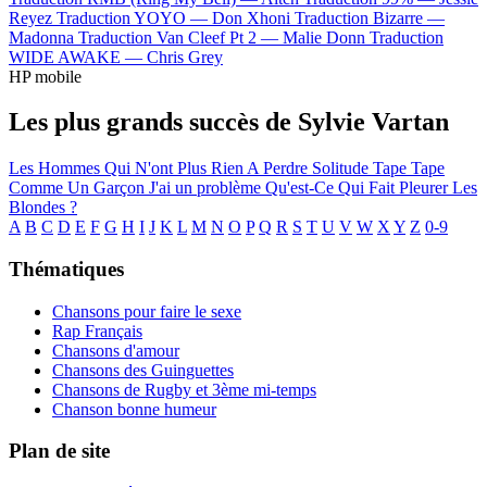
Reyez
Traduction YOYO —
Don Xhoni
Traduction Bizarre —
Madonna
Traduction Van Cleef Pt 2 —
Malie Donn
Traduction
WIDE AWAKE —
Chris Grey
HP mobile
Les plus grands succès de Sylvie Vartan
Les Hommes Qui N'ont Plus Rien A Perdre
Solitude
Tape Tape
Comme Un Garçon
J'ai un problème
Qu'est-Ce Qui Fait Pleurer Les
Blondes ?
A
B
C
D
E
F
G
H
I
J
K
L
M
N
O
P
Q
R
S
T
U
V
W
X
Y
Z
0-9
Thématiques
Chansons pour faire le sexe
Rap Français
Chansons d'amour
Chansons des Guinguettes
Chansons de Rugby et 3ème mi-temps
Chanson bonne humeur
Plan de site