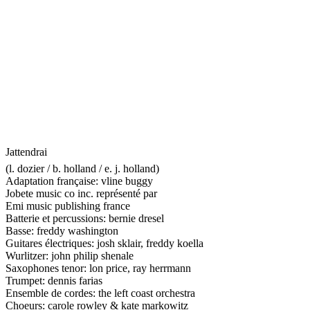
Jattendrai
(l. dozier / b. holland / e. j. holland)
Adaptation française: vline buggy
Jobete music co inc. représenté par
Emi music publishing france
Batterie et percussions: bernie dresel
Basse: freddy washington
Guitares électriques: josh sklair, freddy koella
Wurlitzer: john philip shenale
Saxophones tenor: lon price, ray herrmann
Trumpet: dennis farias
Ensemble de cordes: the left coast orchestra
Choeurs: carole rowley & kate markowitz