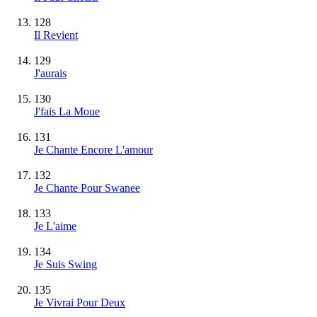
128
Il Revient
129
J'aurais
130
J'fais La Moue
131
Je Chante Encore L'amour
132
Je Chante Pour Swanee
133
Je L'aime
134
Je Suis Swing
135
Je Vivrai Pour Deux