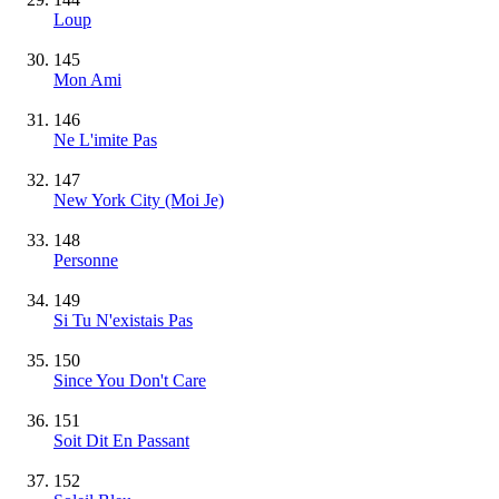
Loup
145
Mon Ami
146
Ne L'imite Pas
147
New York City (Moi Je)
148
Personne
149
Si Tu N'existais Pas
150
Since You Don't Care
151
Soit Dit En Passant
152