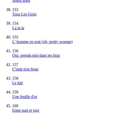
Soleil Bleu
153
Tous Les Gens
154
La la la
155
L' homme en noir (oh, pretty woman)
156
Oui, prends-moi dans tes bras
157
C'etait trop beau
158
Le kid
159
Une feuille d'or
160
Entre nuit et jour