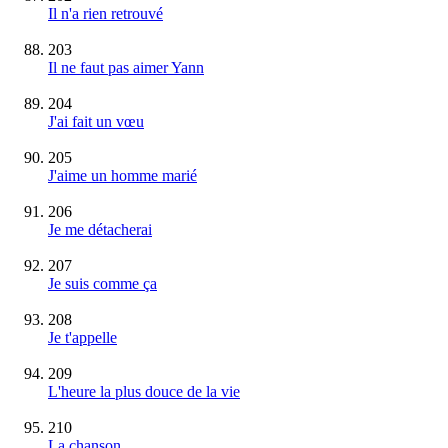
Il n'a rien retrouvé
203
Il ne faut pas aimer Yann
204
J'ai fait un vœu
205
J'aime un homme marié
206
Je me détacherai
207
Je suis comme ça
208
Je t'appelle
209
L'heure la plus douce de la vie
210
La chanson