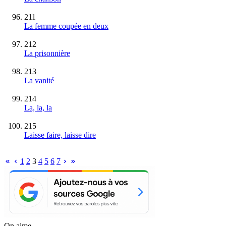
211
La femme coupée en deux
212
La prisonnière
213
La vanité
214
La, la, la
215
Laisse faire, laisse dire
1
2
3
4
5
6
7
On aime