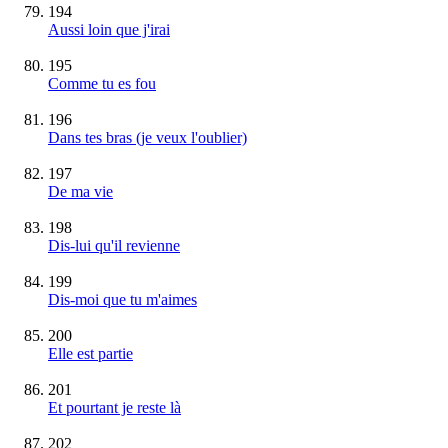
194
Aussi loin que j'irai
195
Comme tu es fou
196
Dans tes bras (je veux l'oublier)
197
De ma vie
198
Dis-lui qu'il revienne
199
Dis-moi que tu m'aimes
200
Elle est partie
201
Et pourtant je reste là
202