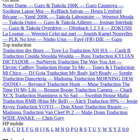
Notre Dame —
Gazo & Tiakola
100K —
Gazo
Casanova —
Soolking
Laisse Moi —
KeBlack
Saiyan —
Heuss L'enfoiré
Bécane —
Yamê
200K —
Tiakola
Laboratoire —
Werenoi
Meuda
—
Tiakola
Outro —
Gazo & Tiakola
Ailleurs —
Josman
Interlude
—
Gazo & Tiakola
Overdrive —
Ofenbach
1 2 3 4 —
ZOKUSH
La League —
Werenoi
Celui qui part —
Joseph Kamel
Nouvelles
—
PLK
No love —
Ninho
Urus —
Favé (FR)
DIE —
Gazo
Top traduction
Traduction des fleurs —
Tove Lo
Traduction AH HA —
Cardi B
Traduction Coulda Shoulda Woulda —
Russ
Traduction KYLIAN
DICTADOR —
SurNervis
Traduction The Way You Are —
Electric Callboy
Traduction Home To Me —
Tones & I
Traduction
Mi Chico —
DJ Goja
Traduction My Body Isn't Ready —
Sombr
Traduction Danceteria —
Madonna
Traduction MORNING DEW
(DONK) —
Beyoncé
Traduction Hush —
Muse
Traduction The
Time Of My Life —
Benson Boone
Traduction Camera —
Charli
XCX
Traduction Happiness is So Sad —
Swedish House Mafia
Traduction RMB (Ring My Bell) —
Aitch
Traduction 99% —
Jessie
Reyez
Traduction YOYO —
Don Xhoni
Traduction Bizarre —
Madonna
Traduction Van Cleef Pt 2 —
Malie Donn
Traduction
WIDE AWAKE —
Chris Grey
HP mobile
A
B
C
D
E
F
G
H
I
J
K
L
M
N
O
P
Q
R
S
T
U
V
W
X
Y
Z
0-9