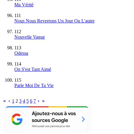
Ma Vérité
111
Nous Nous Reverrons Un Jour Ou L'autre
112
Nouvelle Vague
113
Odessa
114
On S'est Tant Aimé
115
Parle Moi De Ta Vie
1
2
3
4
5
6
7