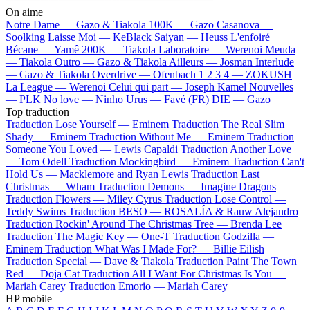
On aime
Notre Dame —
Gazo & Tiakola
100K —
Gazo
Casanova —
Soolking
Laisse Moi —
KeBlack
Saiyan —
Heuss L'enfoiré
Bécane —
Yamê
200K —
Tiakola
Laboratoire —
Werenoi
Meuda
—
Tiakola
Outro —
Gazo & Tiakola
Ailleurs —
Josman
Interlude
—
Gazo & Tiakola
Overdrive —
Ofenbach
1 2 3 4 —
ZOKUSH
La League —
Werenoi
Celui qui part —
Joseph Kamel
Nouvelles
—
PLK
No love —
Ninho
Urus —
Favé (FR)
DIE —
Gazo
Top traduction
Traduction Lose Yourself —
Eminem
Traduction The Real Slim
Shady —
Eminem
Traduction Without Me —
Eminem
Traduction
Someone You Loved —
Lewis Capaldi
Traduction Another Love
—
Tom Odell
Traduction Mockingbird —
Eminem
Traduction Can't
Hold Us —
Macklemore and Ryan Lewis
Traduction Last
Christmas —
Wham
Traduction Demons —
Imagine Dragons
Traduction Flowers —
Miley Cyrus
Traduction Lose Control —
Teddy Swims
Traduction BESO —
ROSALÍA & Rauw Alejandro
Traduction Rockin' Around The Christmas Tree —
Brenda Lee
Traduction The Magic Key —
One-T
Traduction Godzilla —
Eminem
Traduction What Was I Made For? —
Billie Eilish
Traduction Special —
Dave & Tiakola
Traduction Paint The Town
Red —
Doja Cat
Traduction All I Want For Christmas Is You —
Mariah Carey
Traduction Emorio —
Mariah Carey
HP mobile