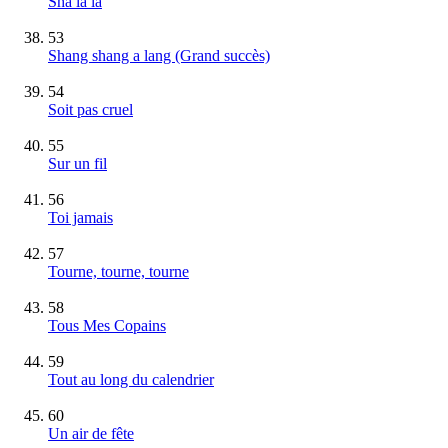
Sha la la
53
Shang shang a lang
(Grand succès)
54
Soit pas cruel
55
Sur un fil
56
Toi jamais
57
Tourne, tourne, tourne
58
Tous Mes Copains
59
Tout au long du calendrier
60
Un air de fête