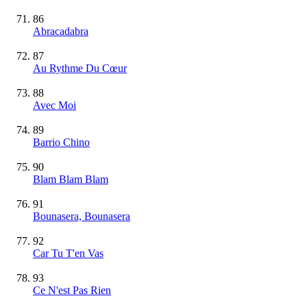
86
Abracadabra
87
Au Rythme Du Cœur
88
Avec Moi
89
Barrio Chino
90
Blam Blam Blam
91
Bounasera, Bounasera
92
Car Tu T'en Vas
93
Ce N'est Pas Rien