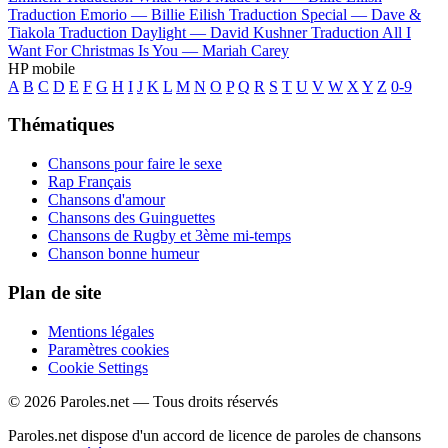
Traduction Emorio —
Billie Eilish
Traduction Special —
Dave &
Tiakola
Traduction Daylight —
David Kushner
Traduction All I
Want For Christmas Is You —
Mariah Carey
HP mobile
A
B
C
D
E
F
G
H
I
J
K
L
M
N
O
P
Q
R
S
T
U
V
W
X
Y
Z
0-9
Thématiques
Chansons pour faire le sexe
Rap Français
Chansons d'amour
Chansons des Guinguettes
Chansons de Rugby et 3ème mi-temps
Chanson bonne humeur
Plan de site
Mentions légales
Paramètres cookies
Cookie Settings
© 2026 Paroles.net — Tous droits réservés
Paroles.net dispose d'un accord de licence de paroles de chansons