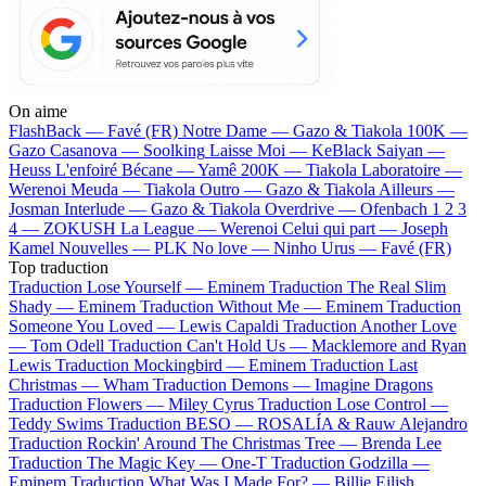
On aime
FlashBack —
Favé (FR)
Notre Dame —
Gazo & Tiakola
100K —
Gazo
Casanova —
Soolking
Laisse Moi —
KeBlack
Saiyan —
Heuss L'enfoiré
Bécane —
Yamê
200K —
Tiakola
Laboratoire —
Werenoi
Meuda —
Tiakola
Outro —
Gazo & Tiakola
Ailleurs —
Josman
Interlude —
Gazo & Tiakola
Overdrive —
Ofenbach
1 2 3
4 —
ZOKUSH
La League —
Werenoi
Celui qui part —
Joseph
Kamel
Nouvelles —
PLK
No love —
Ninho
Urus —
Favé (FR)
Top traduction
Traduction Lose Yourself —
Eminem
Traduction The Real Slim
Shady —
Eminem
Traduction Without Me —
Eminem
Traduction
Someone You Loved —
Lewis Capaldi
Traduction Another Love
—
Tom Odell
Traduction Can't Hold Us —
Macklemore and Ryan
Lewis
Traduction Mockingbird —
Eminem
Traduction Last
Christmas —
Wham
Traduction Demons —
Imagine Dragons
Traduction Flowers —
Miley Cyrus
Traduction Lose Control —
Teddy Swims
Traduction BESO —
ROSALÍA & Rauw Alejandro
Traduction Rockin' Around The Christmas Tree —
Brenda Lee
Traduction The Magic Key —
One-T
Traduction Godzilla —
Eminem
Traduction What Was I Made For? —
Billie Eilish