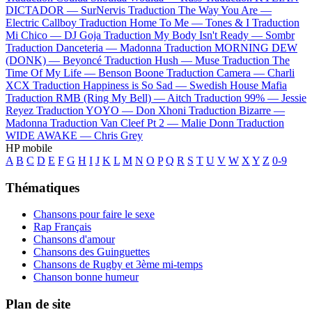
DICTADOR —
SurNervis
Traduction The Way You Are —
Electric Callboy
Traduction Home To Me —
Tones & I
Traduction
Mi Chico —
DJ Goja
Traduction My Body Isn't Ready —
Sombr
Traduction Danceteria —
Madonna
Traduction MORNING DEW
(DONK) —
Beyoncé
Traduction Hush —
Muse
Traduction The
Time Of My Life —
Benson Boone
Traduction Camera —
Charli
XCX
Traduction Happiness is So Sad —
Swedish House Mafia
Traduction RMB (Ring My Bell) —
Aitch
Traduction 99% —
Jessie
Reyez
Traduction YOYO —
Don Xhoni
Traduction Bizarre —
Madonna
Traduction Van Cleef Pt 2 —
Malie Donn
Traduction
WIDE AWAKE —
Chris Grey
HP mobile
A
B
C
D
E
F
G
H
I
J
K
L
M
N
O
P
Q
R
S
T
U
V
W
X
Y
Z
0-9
Thématiques
Chansons pour faire le sexe
Rap Français
Chansons d'amour
Chansons des Guinguettes
Chansons de Rugby et 3ème mi-temps
Chanson bonne humeur
Plan de site