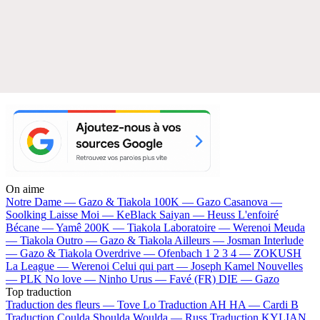
On aime
Notre Dame —
Gazo & Tiakola
100K —
Gazo
Casanova —
Soolking
Laisse Moi —
KeBlack
Saiyan —
Heuss L'enfoiré
Bécane —
Yamê
200K —
Tiakola
Laboratoire —
Werenoi
Meuda
—
Tiakola
Outro —
Gazo & Tiakola
Ailleurs —
Josman
Interlude
—
Gazo & Tiakola
Overdrive —
Ofenbach
1 2 3 4 —
ZOKUSH
La League —
Werenoi
Celui qui part —
Joseph Kamel
Nouvelles
—
PLK
No love —
Ninho
Urus —
Favé (FR)
DIE —
Gazo
Top traduction
Traduction des fleurs —
Tove Lo
Traduction AH HA —
Cardi B
Traduction Coulda Shoulda Woulda —
Russ
Traduction KYLIAN