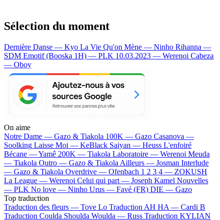
Sélection du moment
Dernière Danse — Kyo
La Vie Qu'on Mène — Ninho
Rihanna —
SDM
Emotif (Booska 1H) — PLK
10.03.2023 — Werenoi
Cabeza
— Oboy
On aime
Notre Dame —
Gazo & Tiakola
100K —
Gazo
Casanova —
Soolking
Laisse Moi —
KeBlack
Saiyan —
Heuss L'enfoiré
Bécane —
Yamê
200K —
Tiakola
Laboratoire —
Werenoi
Meuda
—
Tiakola
Outro —
Gazo & Tiakola
Ailleurs —
Josman
Interlude
—
Gazo & Tiakola
Overdrive —
Ofenbach
1 2 3 4 —
ZOKUSH
La League —
Werenoi
Celui qui part —
Joseph Kamel
Nouvelles
—
PLK
No love —
Ninho
Urus —
Favé (FR)
DIE —
Gazo
Top traduction
Traduction des fleurs —
Tove Lo
Traduction AH HA —
Cardi B
Traduction Coulda Shoulda Woulda —
Russ
Traduction KYLIAN