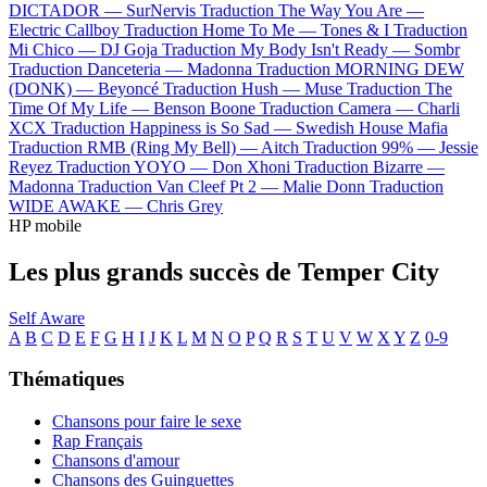
DICTADOR —
SurNervis
Traduction The Way You Are —
Electric Callboy
Traduction Home To Me —
Tones & I
Traduction
Mi Chico —
DJ Goja
Traduction My Body Isn't Ready —
Sombr
Traduction Danceteria —
Madonna
Traduction MORNING DEW
(DONK) —
Beyoncé
Traduction Hush —
Muse
Traduction The
Time Of My Life —
Benson Boone
Traduction Camera —
Charli
XCX
Traduction Happiness is So Sad —
Swedish House Mafia
Traduction RMB (Ring My Bell) —
Aitch
Traduction 99% —
Jessie
Reyez
Traduction YOYO —
Don Xhoni
Traduction Bizarre —
Madonna
Traduction Van Cleef Pt 2 —
Malie Donn
Traduction
WIDE AWAKE —
Chris Grey
HP mobile
Les plus grands succès de Temper City
Self Aware
A
B
C
D
E
F
G
H
I
J
K
L
M
N
O
P
Q
R
S
T
U
V
W
X
Y
Z
0-9
Thématiques
Chansons pour faire le sexe
Rap Français
Chansons d'amour
Chansons des Guinguettes