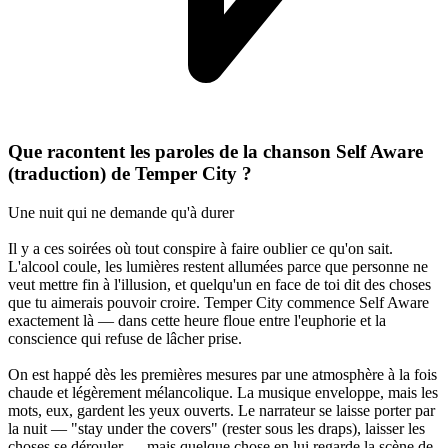
Que racontent les paroles de la chanson Self Aware
(traduction) de Temper City ?
Une nuit qui ne demande qu'à durer
Il y a ces soirées où tout conspire à faire oublier ce qu'on sait.
L'alcool coule, les lumières restent allumées parce que personne ne
veut mettre fin à l'illusion, et quelqu'un en face de toi dit des choses
que tu aimerais pouvoir croire. Temper City commence Self Aware
exactement là — dans cette heure floue entre l'euphorie et la
conscience qui refuse de lâcher prise.
On est happé dès les premières mesures par une atmosphère à la fois
chaude et légèrement mélancolique. La musique enveloppe, mais les
mots, eux, gardent les yeux ouverts. Le narrateur se laisse porter par
la nuit — "stay under the covers" (rester sous les draps), laisser les
choses se dérouler — mais quelque chose en lui regarde la scène de