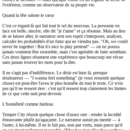
l'extérieur, comme un observateur de sa propre vie.
Quand la tête sabote le cœur
C'est ce regard-là qui fait tout le sel du morceau. La personne en
face est belle, sincère, elle dit "je t'aime" et ça résonne. Mais au lieu
de se laisser aller, le narrateur sent son esprit s'interposer, analyser,
calculer les probabilités d'un futur qui ne viendra pas. "Oh, we could
never be together / But it's nice to play pretend" — on ne pourra
jamais vraiment être ensemble, mais c'est agréable de faire semblant.
Ces deux lignes résument une expérience que beaucoup ont vécue
sans jamais trouver les mots pour la dire.
Il ne s'agit pas d'indifférence. Le désir est bien là, presque
douloureux — "I wanna feel something" (je veux ressentir quelque
chose) est peut-être l'aveu le plus honnête de tout le texte. Ce n'est
pas qu'il ne ressent rien : c'est qu'il ressent trop clairement les limites
de ce que cette nuit peut devenir.
L'honnêteté comme fardeau
Temper City réussit quelque chose d'assez rare : rendre la lucidité
émouvante plutôt qu'agaçante. Le narrateur aurait pu mentir — à
l'autre, à lui-même. Il ne le fait pas, non par vertu, mais parce qu'il