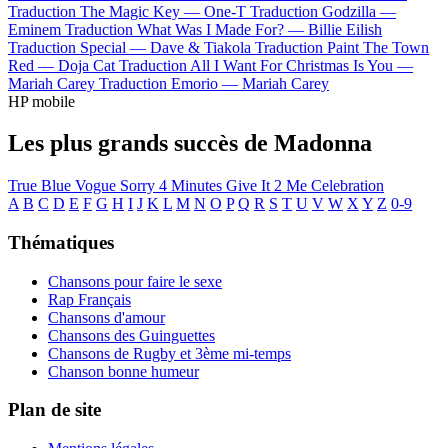
Traduction The Magic Key —
One-T
Traduction Godzilla —
Eminem
Traduction What Was I Made For? —
Billie Eilish
Traduction Special —
Dave & Tiakola
Traduction Paint The Town
Red —
Doja Cat
Traduction All I Want For Christmas Is You —
Mariah Carey
Traduction Emorio —
Mariah Carey
HP mobile
Les plus grands succès de Madonna
True Blue
Vogue
Sorry
4 Minutes
Give It 2 Me
Celebration
A
B
C
D
E
F
G
H
I
J
K
L
M
N
O
P
Q
R
S
T
U
V
W
X
Y
Z
0-9
Thématiques
Chansons pour faire le sexe
Rap Français
Chansons d'amour
Chansons des Guinguettes
Chansons de Rugby et 3ème mi-temps
Chanson bonne humeur
Plan de site