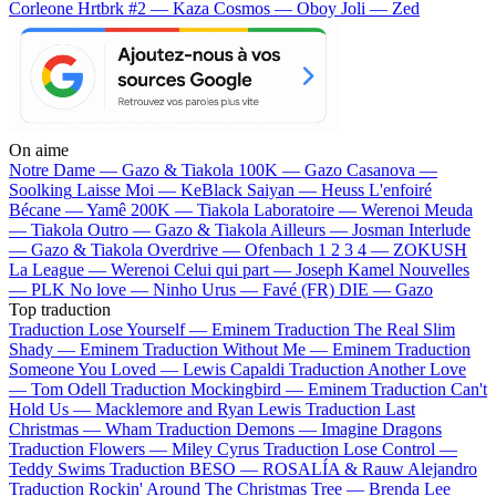
Corleone
Hrtbrk #2 — Kaza
Cosmos — Oboy
Joli — Zed
On aime
Notre Dame —
Gazo & Tiakola
100K —
Gazo
Casanova —
Soolking
Laisse Moi —
KeBlack
Saiyan —
Heuss L'enfoiré
Bécane —
Yamê
200K —
Tiakola
Laboratoire —
Werenoi
Meuda
—
Tiakola
Outro —
Gazo & Tiakola
Ailleurs —
Josman
Interlude
—
Gazo & Tiakola
Overdrive —
Ofenbach
1 2 3 4 —
ZOKUSH
La League —
Werenoi
Celui qui part —
Joseph Kamel
Nouvelles
—
PLK
No love —
Ninho
Urus —
Favé (FR)
DIE —
Gazo
Top traduction
Traduction Lose Yourself —
Eminem
Traduction The Real Slim
Shady —
Eminem
Traduction Without Me —
Eminem
Traduction
Someone You Loved —
Lewis Capaldi
Traduction Another Love
—
Tom Odell
Traduction Mockingbird —
Eminem
Traduction Can't
Hold Us —
Macklemore and Ryan Lewis
Traduction Last
Christmas —
Wham
Traduction Demons —
Imagine Dragons
Traduction Flowers —
Miley Cyrus
Traduction Lose Control —
Teddy Swims
Traduction BESO —
ROSALÍA & Rauw Alejandro
Traduction Rockin' Around The Christmas Tree —
Brenda Lee