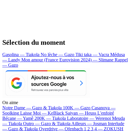
Sélection du moment
Gasolina — Tiakola
No lèche — Gazo
Tiki taka — Vacra
Médusa
— Landy
Mon amour (France Eurovision 2024) — Slimane
Rappel
— Gazo
On aime
Notre Dame —
Gazo & Tiakola
100K —
Gazo
Casanova —
Soolking
Laisse Moi —
KeBlack
Saiyan —
Heuss L'enfoiré
Bécane —
Yamê
200K —
Tiakola
Laboratoire —
Werenoi
Meuda
—
Tiakola
Outro —
Gazo & Tiakola
Ailleurs —
Josman
Interlude
—
Gazo & Tiakola
Overdrive —
Ofenbach
1 2 3 4 —
ZOKUSH