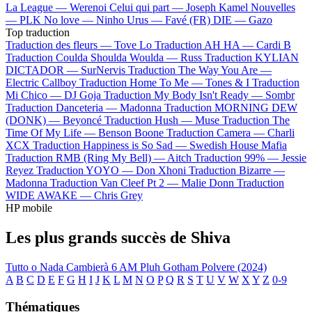
La League —
Werenoi
Celui qui part —
Joseph Kamel
Nouvelles
—
PLK
No love —
Ninho
Urus —
Favé (FR)
DIE —
Gazo
Top traduction
Traduction des fleurs —
Tove Lo
Traduction AH HA —
Cardi B
Traduction Coulda Shoulda Woulda —
Russ
Traduction KYLIAN
DICTADOR —
SurNervis
Traduction The Way You Are —
Electric Callboy
Traduction Home To Me —
Tones & I
Traduction
Mi Chico —
DJ Goja
Traduction My Body Isn't Ready —
Sombr
Traduction Danceteria —
Madonna
Traduction MORNING DEW
(DONK) —
Beyoncé
Traduction Hush —
Muse
Traduction The
Time Of My Life —
Benson Boone
Traduction Camera —
Charli
XCX
Traduction Happiness is So Sad —
Swedish House Mafia
Traduction RMB (Ring My Bell) —
Aitch
Traduction 99% —
Jessie
Reyez
Traduction YOYO —
Don Xhoni
Traduction Bizarre —
Madonna
Traduction Van Cleef Pt 2 —
Malie Donn
Traduction
WIDE AWAKE —
Chris Grey
HP mobile
Les plus grands succès de Shiva
Tutto o Nada
Cambierà
6 AM
Pluh
Gotham
Polvere (2024)
A
B
C
D
E
F
G
H
I
J
K
L
M
N
O
P
Q
R
S
T
U
V
W
X
Y
Z
0-9
Thématiques