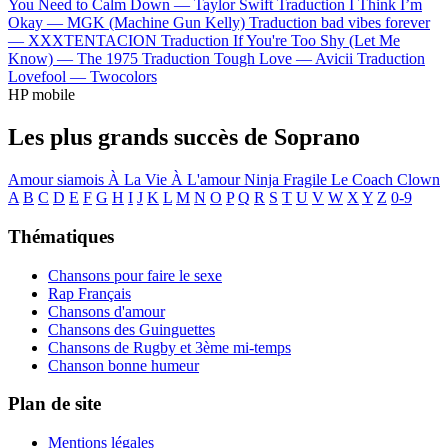
You Need to Calm Down —
Taylor Swift
Traduction I Think I’m
Okay —
MGK (Machine Gun Kelly)
Traduction bad vibes forever
—
XXXTENTACION
Traduction If You're Too Shy (Let Me
Know) —
The 1975
Traduction Tough Love —
Avicii
Traduction
Lovefool —
Twocolors
HP mobile
Les plus grands succès de Soprano
Amour siamois
À La Vie À L'amour
Ninja
Fragile
Le Coach
Clown
A
B
C
D
E
F
G
H
I
J
K
L
M
N
O
P
Q
R
S
T
U
V
W
X
Y
Z
0-9
Thématiques
Chansons pour faire le sexe
Rap Français
Chansons d'amour
Chansons des Guinguettes
Chansons de Rugby et 3ème mi-temps
Chanson bonne humeur
Plan de site
Mentions légales