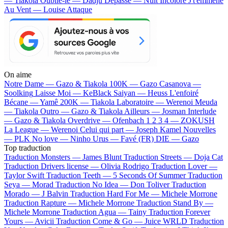
— Tiakola
Oublie-le — Dadju
Dépassé — Nuit Incolore
J't'emmène
Au Vent — Louise Attaque
On aime
Notre Dame —
Gazo & Tiakola
100K —
Gazo
Casanova —
Soolking
Laisse Moi —
KeBlack
Saiyan —
Heuss L'enfoiré
Bécane —
Yamê
200K —
Tiakola
Laboratoire —
Werenoi
Meuda
—
Tiakola
Outro —
Gazo & Tiakola
Ailleurs —
Josman
Interlude
—
Gazo & Tiakola
Overdrive —
Ofenbach
1 2 3 4 —
ZOKUSH
La League —
Werenoi
Celui qui part —
Joseph Kamel
Nouvelles
—
PLK
No love —
Ninho
Urus —
Favé (FR)
DIE —
Gazo
Top traduction
Traduction Monsters —
James Blunt
Traduction Streets —
Doja Cat
Traduction Drivers license —
Olivia Rodrigo
Traduction Lover —
Taylor Swift
Traduction Teeth —
5 Seconds Of Summer
Traduction
Seya —
Morad
Traduction No Idea —
Don Toliver
Traduction
Morado —
J Balvin
Traduction Hard For Me —
Michele Morrone
Traduction Rapture —
Michele Morrone
Traduction Stand By —
Michele Morrone
Traduction Agua —
Tainy
Traduction Forever
Yours —
Avicii
Traduction Come & Go —
Juice WRLD
Traduction