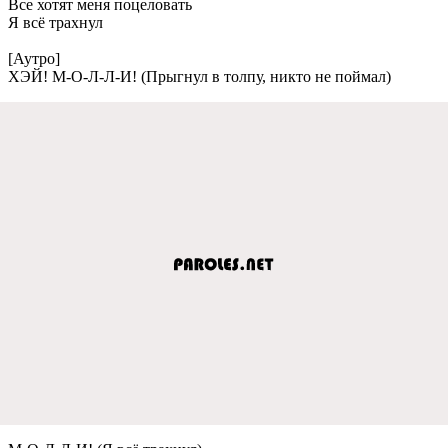
Все хотят меня поцеловать
Я всё трахнул
[Аутро]
ХЭЙ! М-О-Л-Л-И! (Прыгнул в толпу, никто не поймал)