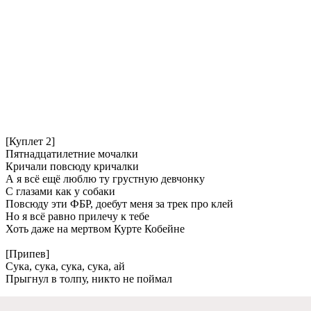
[Куплет 2]
Пятнадцатилетние мочалки
Кричали повсюду кричалки
А я всё ещё люблю ту грустную девчонку
С глазами как у собаки
Повсюду эти ФБР, доебут меня за трек про клей
Но я всё равно прилечу к тебе
Хоть даже на мертвом Курте Кобейне
[Припев]
Сука, сука, сука, сука, ай
Прыгнул в толпу, никто не поймал