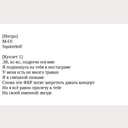
[Интро]
М-О!
Squirreled!
[Куплет 1]
Эй, кс-кс, подрочи ногами
Я подпишусь на тебя в инстаграме
У меня есть не много травки
Я в смешной пижаме
Снова эти ФБР хотят запретить давать концерт
Но я всё равно прилечу к тебе
На своей именной звезде