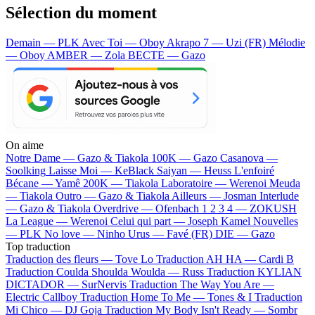
Sélection du moment
Demain — PLK
Avec Toi — Oboy
Akrapo 7 — Uzi (FR)
Mélodie
— Oboy
AMBER — Zola
BECTE — Gazo
On aime
Notre Dame —
Gazo & Tiakola
100K —
Gazo
Casanova —
Soolking
Laisse Moi —
KeBlack
Saiyan —
Heuss L'enfoiré
Bécane —
Yamê
200K —
Tiakola
Laboratoire —
Werenoi
Meuda
—
Tiakola
Outro —
Gazo & Tiakola
Ailleurs —
Josman
Interlude
—
Gazo & Tiakola
Overdrive —
Ofenbach
1 2 3 4 —
ZOKUSH
La League —
Werenoi
Celui qui part —
Joseph Kamel
Nouvelles
—
PLK
No love —
Ninho
Urus —
Favé (FR)
DIE —
Gazo
Top traduction
Traduction des fleurs —
Tove Lo
Traduction AH HA —
Cardi B
Traduction Coulda Shoulda Woulda —
Russ
Traduction KYLIAN
DICTADOR —
SurNervis
Traduction The Way You Are —
Electric Callboy
Traduction Home To Me —
Tones & I
Traduction
Mi Chico —
DJ Goja
Traduction My Body Isn't Ready —
Sombr