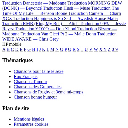
Traduction Danceteria —
Madonna
Traduction MORNING DEW
(DONK) —
Beyoncé
Traduction Hush —
Muse
Traduction The
Time Of My Life —
Benson Boone
Traduction Camera —
Charli
XCX
Traduction Happiness is So Sad —
Swedish House Mafia
Traduction RMB (Ring My Bell) —
Aitch
Traduction 99% —
Jessie
Reyez
Traduction YOYO —
Don Xhoni
Traduction Bizarre —
Madonna
Traduction Van Cleef Pt 2 —
Malie Donn
Traduction
WIDE AWAKE —
Chris Grey
HP mobile
A
B
C
D
E
F
G
H
I
J
K
L
M
N
O
P
Q
R
S
T
U
V
W
X
Y
Z
0-9
Thématiques
Chansons pour faire le sexe
Rap Français
Chansons d'amour
Chansons des Guinguettes
Chansons de Rugby et 3ème mi-temps
Chanson bonne humeur
Plan de site
Mentions légales
Paramètres cookies