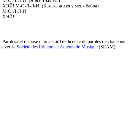
М-О-Л-Л-И! (Я всё трахнул)
ХЭЙ! М-О-Л-Л-И! (Как же дохуя у меня бабла)
М-О-Л-Л-И!
ХЭЙ!
Paroles.net dispose d'un accord de licence de paroles de chansons
avec la
Société des Editeurs et Auteurs de Musique
(SEAM)