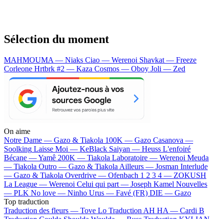
Sélection du moment
MAHMOUMA — Niaks
Ciao — Werenoi
Shavkat — Freeze
Corleone
Hrtbrk #2 — Kaza
Cosmos — Oboy
Joli — Zed
On aime
Notre Dame —
Gazo & Tiakola
100K —
Gazo
Casanova —
Soolking
Laisse Moi —
KeBlack
Saiyan —
Heuss L'enfoiré
Bécane —
Yamê
200K —
Tiakola
Laboratoire —
Werenoi
Meuda
—
Tiakola
Outro —
Gazo & Tiakola
Ailleurs —
Josman
Interlude
—
Gazo & Tiakola
Overdrive —
Ofenbach
1 2 3 4 —
ZOKUSH
La League —
Werenoi
Celui qui part —
Joseph Kamel
Nouvelles
—
PLK
No love —
Ninho
Urus —
Favé (FR)
DIE —
Gazo
Top traduction
Traduction des fleurs —
Tove Lo
Traduction AH HA —
Cardi B