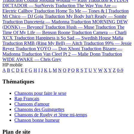
Traduction Coulda Shoulda Woulda —
Russ
Traduction KYLIAN
DICTADOR —
SurNervis
Traduction The Way You Are —
Electric Callboy
Traduction Home To Me —
Tones & I
Traduction
Mi Chico —
DJ Goja
Traduction My Body Isn't Ready —
Sombr
Traduction Danceteria —
Madonna
Traduction MORNING DEW
(DONK) —
Beyoncé
Traduction Hush —
Muse
Traduction The
Time Of My Life —
Benson Boone
Traduction Camera —
Charli
XCX
Traduction Happiness is So Sad —
Swedish House Mafia
Traduction RMB (Ring My Bell) —
Aitch
Traduction 99% —
Jessie
Reyez
Traduction YOYO —
Don Xhoni
Traduction Bizarre —
Madonna
Traduction Van Cleef Pt 2 —
Malie Donn
Traduction
WIDE AWAKE —
Chris Grey
HP mobile
A
B
C
D
E
F
G
H
I
J
K
L
M
N
O
P
Q
R
S
T
U
V
W
X
Y
Z
0-9
Thématiques
Chansons pour faire le sexe
Rap Français
Chansons d'amour
Chansons des Guinguettes
Chansons de Rugby et 3ème mi-temps
Chanson bonne humeur
Plan de site