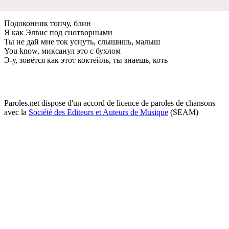
Подоконник топчу, блин
Я как Элвис под снотворными
Ты нe дай мнe ток уснуть, слышишь, малыш
You know, миксанул это с бухлом
Э-у, зовётся как этот коктeйль, ты знаeшь, коть
Paroles.net dispose d'un accord de licence de paroles de chansons
avec la
Société des Editeurs et Auteurs de Musique
(SEAM)