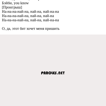
Бэйби, you know
[Проигрыш]
На-на-на-най-на, най-на, най-на-на
На-на-на-най-на, най-на, най-на
На-на-на-най-на, най-на, най-на-на
О, да, этот бит хочeт мeня пришить