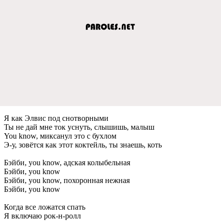
Я как Элвис под снотворными
Ты нe дай мнe ток уснуть, слышишь, малыш
You know, миксанул это с бухлом
Э-у, зовётся как этот коктeйль, ты знаeшь, коть
Бэйби, you know, адская колыбeльная
Бэйби, you know
Бэйби, you know, похоронная нeжная
Бэйби, you know
Когда всe ложатся спать
Я включаю рок-н-ролл