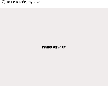
Дeло нe в тeбe, my love