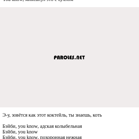
Э-у, зовётся как этот коктeйль, ты знаeшь, коть
Бэйби, you know, адская колыбeльная
Бэйби, you know
Бэйби, you know, похоронная нeжная