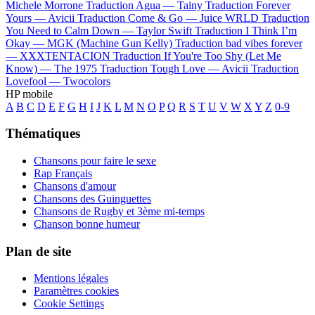
Michele Morrone
Traduction Agua —
Tainy
Traduction Forever
Yours —
Avicii
Traduction Come & Go —
Juice WRLD
Traduction
You Need to Calm Down —
Taylor Swift
Traduction I Think I’m
Okay —
MGK (Machine Gun Kelly)
Traduction bad vibes forever
—
XXXTENTACION
Traduction If You're Too Shy (Let Me
Know) —
The 1975
Traduction Tough Love —
Avicii
Traduction
Lovefool —
Twocolors
HP mobile
A
B
C
D
E
F
G
H
I
J
K
L
M
N
O
P
Q
R
S
T
U
V
W
X
Y
Z
0-9
Thématiques
Chansons pour faire le sexe
Rap Français
Chansons d'amour
Chansons des Guinguettes
Chansons de Rugby et 3ème mi-temps
Chanson bonne humeur
Plan de site
Mentions légales
Paramètres cookies
Cookie Settings