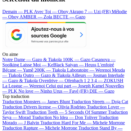
Demain — PLK
Avec Toi — Oboy
Akrapo 7 — Uzi (FR)
Mélodie
— Oboy
AMBER — Zola
BECTE — Gazo
On aime
Notre Dame —
Gazo & Tiakola
100K —
Gazo
Casanova —
Soolking
Laisse Moi —
KeBlack
Saiyan —
Heuss L'enfoiré
Bécane —
Yamê
200K —
Tiakola
Laboratoire —
Werenoi
Meuda
—
Tiakola
Outro —
Gazo & Tiakola
Ailleurs —
Josman
Interlude
—
Gazo & Tiakola
Overdrive —
Ofenbach
1 2 3 4 —
ZOKUSH
La League —
Werenoi
Celui qui part —
Joseph Kamel
Nouvelles
—
PLK
No love —
Ninho
Urus —
Favé (FR)
DIE —
Gazo
Top traduction
Traduction Monsters —
James Blunt
Traduction Streets —
Doja Cat
Traduction Drivers license —
Olivia Rodrigo
Traduction Lover —
Taylor Swift
Traduction Teeth —
5 Seconds Of Summer
Traduction
Seya —
Morad
Traduction No Idea —
Don Toliver
Traduction
Morado —
J Balvin
Traduction Hard For Me —
Michele Morrone
Traduction Rapture —
Michele Morrone
Traduction Stand By —