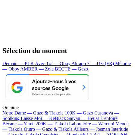
Sélection du moment
Demain — PLK
Avec Toi — Oboy
Akrapo 7 — Uzi (FR)
Mélodie
— Oboy
AMBER — Zola
BECTE — Gazo
On aime
Notre Dame —
Gazo & Tiakola
100K —
Gazo
Casanova —
Soolking
Laisse Moi —
KeBlack
Saiyan —
Heuss L'enfoiré
Bécane —
Yamê
200K —
Tiakola
Laboratoire —
Werenoi
Meuda
—
Tiakola
Outro —
Gazo & Tiakola
Ailleurs —
Josman
Interlude
—
Gazo & Tiakola
Overdrive —
Ofenbach
1 2 3 4 —
ZOKUSH