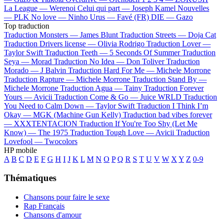
La League —
Werenoi
Celui qui part —
Joseph Kamel
Nouvelles
—
PLK
No love —
Ninho
Urus —
Favé (FR)
DIE —
Gazo
Top traduction
Traduction Monsters —
James Blunt
Traduction Streets —
Doja Cat
Traduction Drivers license —
Olivia Rodrigo
Traduction Lover —
Taylor Swift
Traduction Teeth —
5 Seconds Of Summer
Traduction
Seya —
Morad
Traduction No Idea —
Don Toliver
Traduction
Morado —
J Balvin
Traduction Hard For Me —
Michele Morrone
Traduction Rapture —
Michele Morrone
Traduction Stand By —
Michele Morrone
Traduction Agua —
Tainy
Traduction Forever
Yours —
Avicii
Traduction Come & Go —
Juice WRLD
Traduction
You Need to Calm Down —
Taylor Swift
Traduction I Think I’m
Okay —
MGK (Machine Gun Kelly)
Traduction bad vibes forever
—
XXXTENTACION
Traduction If You're Too Shy (Let Me
Know) —
The 1975
Traduction Tough Love —
Avicii
Traduction
Lovefool —
Twocolors
HP mobile
A
B
C
D
E
F
G
H
I
J
K
L
M
N
O
P
Q
R
S
T
U
V
W
X
Y
Z
0-9
Thématiques
Chansons pour faire le sexe
Rap Français
Chansons d'amour