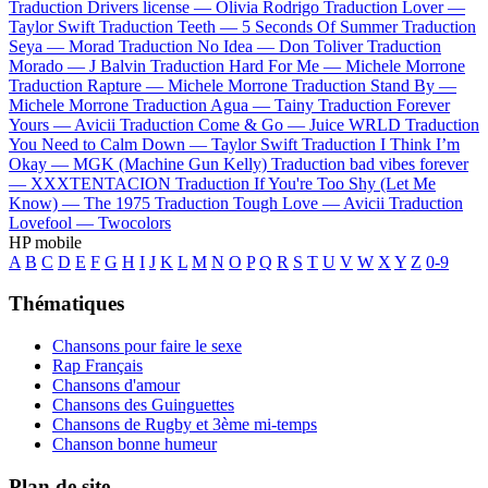
Traduction Drivers license —
Olivia Rodrigo
Traduction Lover —
Taylor Swift
Traduction Teeth —
5 Seconds Of Summer
Traduction
Seya —
Morad
Traduction No Idea —
Don Toliver
Traduction
Morado —
J Balvin
Traduction Hard For Me —
Michele Morrone
Traduction Rapture —
Michele Morrone
Traduction Stand By —
Michele Morrone
Traduction Agua —
Tainy
Traduction Forever
Yours —
Avicii
Traduction Come & Go —
Juice WRLD
Traduction
You Need to Calm Down —
Taylor Swift
Traduction I Think I’m
Okay —
MGK (Machine Gun Kelly)
Traduction bad vibes forever
—
XXXTENTACION
Traduction If You're Too Shy (Let Me
Know) —
The 1975
Traduction Tough Love —
Avicii
Traduction
Lovefool —
Twocolors
HP mobile
A
B
C
D
E
F
G
H
I
J
K
L
M
N
O
P
Q
R
S
T
U
V
W
X
Y
Z
0-9
Thématiques
Chansons pour faire le sexe
Rap Français
Chansons d'amour
Chansons des Guinguettes
Chansons de Rugby et 3ème mi-temps
Chanson bonne humeur
Plan de site