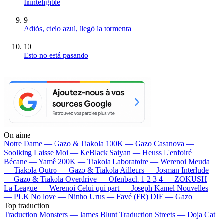
Ininteligible
9
Adiós, cielo azul, llegó la tormenta
10
Esto no está pasando
On aime
Notre Dame —
Gazo & Tiakola
100K —
Gazo
Casanova —
Soolking
Laisse Moi —
KeBlack
Saiyan —
Heuss L'enfoiré
Bécane —
Yamê
200K —
Tiakola
Laboratoire —
Werenoi
Meuda
—
Tiakola
Outro —
Gazo & Tiakola
Ailleurs —
Josman
Interlude
—
Gazo & Tiakola
Overdrive —
Ofenbach
1 2 3 4 —
ZOKUSH
La League —
Werenoi
Celui qui part —
Joseph Kamel
Nouvelles
—
PLK
No love —
Ninho
Urus —
Favé (FR)
DIE —
Gazo
Top traduction
Traduction Monsters —
James Blunt
Traduction Streets —
Doja Cat