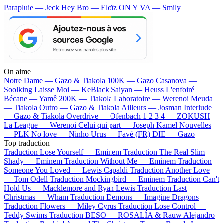
Parapluie — Jeck
Hey Bro — Eloïz
ON Y VA — Smily
On aime
Notre Dame —
Gazo & Tiakola
100K —
Gazo
Casanova —
Soolking
Laisse Moi —
KeBlack
Saiyan —
Heuss L'enfoiré
Bécane —
Yamê
200K —
Tiakola
Laboratoire —
Werenoi
Meuda
—
Tiakola
Outro —
Gazo & Tiakola
Ailleurs —
Josman
Interlude
—
Gazo & Tiakola
Overdrive —
Ofenbach
1 2 3 4 —
ZOKUSH
La League —
Werenoi
Celui qui part —
Joseph Kamel
Nouvelles
—
PLK
No love —
Ninho
Urus —
Favé (FR)
DIE —
Gazo
Top traduction
Traduction Lose Yourself —
Eminem
Traduction The Real Slim
Shady —
Eminem
Traduction Without Me —
Eminem
Traduction
Someone You Loved —
Lewis Capaldi
Traduction Another Love
—
Tom Odell
Traduction Mockingbird —
Eminem
Traduction Can't
Hold Us —
Macklemore and Ryan Lewis
Traduction Last
Christmas —
Wham
Traduction Demons —
Imagine Dragons
Traduction Flowers —
Miley Cyrus
Traduction Lose Control —
Teddy Swims
Traduction BESO —
ROSALÍA & Rauw Alejandro