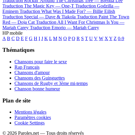
Traduction Rockin' Around The Christmas Tree —
Brenda Lee
Traduction The Magic Key —
One-T
Traduction Godzilla —
Eminem
Traduction What Was I Made For? —
Billie Eilish
Traduction Special —
Dave & Tiakola
Traduction Paint The Town
Red —
Doja Cat
Traduction All I Want For Christmas Is You —
Mariah Carey
Traduction Emorio —
Mariah Carey
HP mobile
A
B
C
D
E
F
G
H
I
J
K
L
M
N
O
P
Q
R
S
T
U
V
W
X
Y
Z
0-9
Thématiques
Chansons pour faire le sexe
Rap Français
Chansons d'amour
Chansons des Guinguettes
Chansons de Rugby et 3ème mi-temps
Chanson bonne humeur
Plan de site
Mentions légales
Paramètres cookies
Cookie Settings
© 2026 Paroles.net — Tous droits réservés