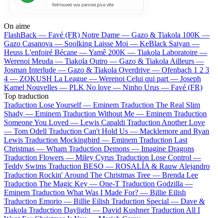
On aime
FlashBack —
Favé (FR)
Notre Dame —
Gazo & Tiakola
100K —
Gazo
Casanova —
Soolking
Laisse Moi —
KeBlack
Saiyan —
Heuss L'enfoiré
Bécane —
Yamê
200K —
Tiakola
Laboratoire —
Werenoi
Meuda —
Tiakola
Outro —
Gazo & Tiakola
Ailleurs —
Josman
Interlude —
Gazo & Tiakola
Overdrive —
Ofenbach
1 2 3
4 —
ZOKUSH
La League —
Werenoi
Celui qui part —
Joseph
Kamel
Nouvelles —
PLK
No love —
Ninho
Urus —
Favé (FR)
Top traduction
Traduction Lose Yourself —
Eminem
Traduction The Real Slim
Shady —
Eminem
Traduction Without Me —
Eminem
Traduction
Someone You Loved —
Lewis Capaldi
Traduction Another Love
—
Tom Odell
Traduction Can't Hold Us —
Macklemore and Ryan
Lewis
Traduction Mockingbird —
Eminem
Traduction Last
Christmas —
Wham
Traduction Demons —
Imagine Dragons
Traduction Flowers —
Miley Cyrus
Traduction Lose Control —
Teddy Swims
Traduction BESO —
ROSALÍA & Rauw Alejandro
Traduction Rockin' Around The Christmas Tree —
Brenda Lee
Traduction The Magic Key —
One-T
Traduction Godzilla —
Eminem
Traduction What Was I Made For? —
Billie Eilish
Traduction Emorio —
Billie Eilish
Traduction Special —
Dave &
Tiakola
Traduction Daylight —
David Kushner
Traduction All I