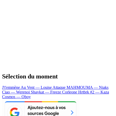
Sélection du moment
J't'emmène Au Vent — Louise Attaque
MAHMOUMA — Niaks
Ciao — Werenoi
Shavkat — Freeze Corleone
Hrtbrk #2 — Kaza
Cosmos — Oboy