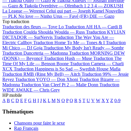
—
Tiakola
Outro —
Gazo & Tiakola
Ailleurs —
Josman
Interlude
—
Gazo & Tiakola
Overdrive —
Ofenbach
1 2 3 4 —
ZOKUSH
La League —
Werenoi
Celui qui part —
Joseph Kamel
Nouvelles
—
PLK
No love —
Ninho
Urus —
Favé (FR)
DIE —
Gazo
Top traduction
Traduction des fleurs —
Tove Lo
Traduction AH HA —
Cardi B
Traduction Coulda Shoulda Woulda —
Russ
Traduction KYLIAN
DICTADOR —
SurNervis
Traduction The Way You Are —
Electric Callboy
Traduction Home To Me —
Tones & I
Traduction
Mi Chico —
DJ Goja
Traduction My Body Isn't Ready —
Sombr
Traduction Danceteria —
Madonna
Traduction MORNING DEW
(DONK) —
Beyoncé
Traduction Hush —
Muse
Traduction The
Time Of My Life —
Benson Boone
Traduction Camera —
Charli
XCX
Traduction Happiness is So Sad —
Swedish House Mafia
Traduction RMB (Ring My Bell) —
Aitch
Traduction 99% —
Jessie
Reyez
Traduction YOYO —
Don Xhoni
Traduction Bizarre —
Madonna
Traduction Van Cleef Pt 2 —
Malie Donn
Traduction
WIDE AWAKE —
Chris Grey
HP mobile
A
B
C
D
E
F
G
H
I
J
K
L
M
N
O
P
Q
R
S
T
U
V
W
X
Y
Z
0-9
Thématiques
Chansons pour faire le sexe
Rap Français