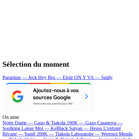
Sélection du moment
Parapluie — Jeck
Hey Bro — Eloïz
ON Y VA — Smily
On aime
Notre Dame —
Gazo & Tiakola
100K —
Gazo
Casanova —
Soolking
Laisse Moi —
KeBlack
Saiyan —
Heuss L'enfoiré
Bécane —
Yamê
200K —
Tiakola
Laboratoire —
Werenoi
Meuda