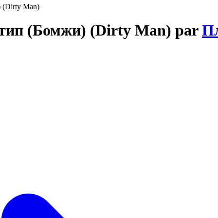
 (Dirty Man)
 тип (Бомжи) (Dirty Man) par
Пл