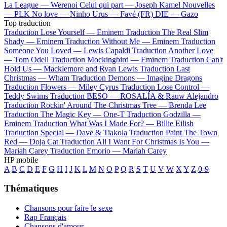
La League —
Werenoi
Celui qui part —
Joseph Kamel
Nouvelles
—
PLK
No love —
Ninho
Urus —
Favé (FR)
DIE —
Gazo
Top traduction
Traduction Lose Yourself —
Eminem
Traduction The Real Slim
Shady —
Eminem
Traduction Without Me —
Eminem
Traduction
Someone You Loved —
Lewis Capaldi
Traduction Another Love
—
Tom Odell
Traduction Mockingbird —
Eminem
Traduction Can't
Hold Us —
Macklemore and Ryan Lewis
Traduction Last
Christmas —
Wham
Traduction Demons —
Imagine Dragons
Traduction Flowers —
Miley Cyrus
Traduction Lose Control —
Teddy Swims
Traduction BESO —
ROSALÍA & Rauw Alejandro
Traduction Rockin' Around The Christmas Tree —
Brenda Lee
Traduction The Magic Key —
One-T
Traduction Godzilla —
Eminem
Traduction What Was I Made For? —
Billie Eilish
Traduction Special —
Dave & Tiakola
Traduction Paint The Town
Red —
Doja Cat
Traduction All I Want For Christmas Is You —
Mariah Carey
Traduction Emorio —
Mariah Carey
HP mobile
A
B
C
D
E
F
G
H
I
J
K
L
M
N
O
P
Q
R
S
T
U
V
W
X
Y
Z
0-9
Thématiques
Chansons pour faire le sexe
Rap Français
Chansons d'amour