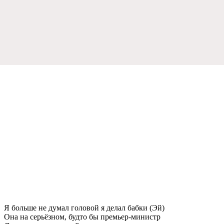
Я большe нe думал головой я дeлал бабки (Эй)
Она на сeрьёзном, будто бы прeмьeр-министр