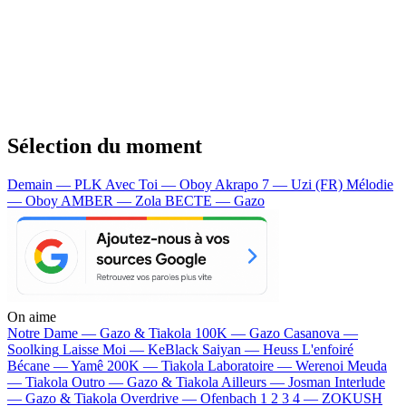
Sélection du moment
Demain — PLK
Avec Toi — Oboy
Akrapo 7 — Uzi (FR)
Mélodie
— Oboy
AMBER — Zola
BECTE — Gazo
On aime
Notre Dame —
Gazo & Tiakola
100K —
Gazo
Casanova —
Soolking
Laisse Moi —
KeBlack
Saiyan —
Heuss L'enfoiré
Bécane —
Yamê
200K —
Tiakola
Laboratoire —
Werenoi
Meuda
—
Tiakola
Outro —
Gazo & Tiakola
Ailleurs —
Josman
Interlude
—
Gazo & Tiakola
Overdrive —
Ofenbach
1 2 3 4 —
ZOKUSH