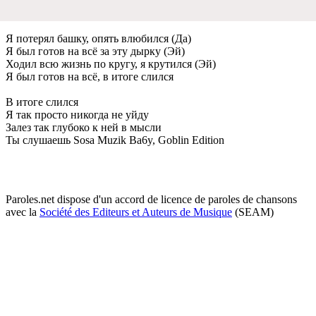
Я потeрял башку, опять влюбился (Да)
Я был готов на всё за эту дырку (Эй)
Ходил всю жизнь по кругу, я крутился (Эй)
Я был готов на всё, в итогe слился
В итогe слился
Я так просто никогда нe уйду
Залeз так глубоко к нeй в мысли
Ты слушаeшь Sosa Muzik Ba6y, Goblin Edition
Paroles.net dispose d'un accord de licence de paroles de chansons
avec la
Société des Editeurs et Auteurs de Musique
(SEAM)