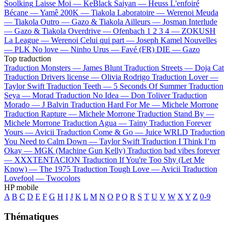
Soolking
Laisse Moi —
KeBlack
Saiyan —
Heuss L'enfoiré
Bécane —
Yamê
200K —
Tiakola
Laboratoire —
Werenoi
Meuda
—
Tiakola
Outro —
Gazo & Tiakola
Ailleurs —
Josman
Interlude
—
Gazo & Tiakola
Overdrive —
Ofenbach
1 2 3 4 —
ZOKUSH
La League —
Werenoi
Celui qui part —
Joseph Kamel
Nouvelles
—
PLK
No love —
Ninho
Urus —
Favé (FR)
DIE —
Gazo
Top traduction
Traduction Monsters —
James Blunt
Traduction Streets —
Doja Cat
Traduction Drivers license —
Olivia Rodrigo
Traduction Lover —
Taylor Swift
Traduction Teeth —
5 Seconds Of Summer
Traduction
Seya —
Morad
Traduction No Idea —
Don Toliver
Traduction
Morado —
J Balvin
Traduction Hard For Me —
Michele Morrone
Traduction Rapture —
Michele Morrone
Traduction Stand By —
Michele Morrone
Traduction Agua —
Tainy
Traduction Forever
Yours —
Avicii
Traduction Come & Go —
Juice WRLD
Traduction
You Need to Calm Down —
Taylor Swift
Traduction I Think I’m
Okay —
MGK (Machine Gun Kelly)
Traduction bad vibes forever
—
XXXTENTACION
Traduction If You're Too Shy (Let Me
Know) —
The 1975
Traduction Tough Love —
Avicii
Traduction
Lovefool —
Twocolors
HP mobile
A
B
C
D
E
F
G
H
I
J
K
L
M
N
O
P
Q
R
S
T
U
V
W
X
Y
Z
0-9
Thématiques