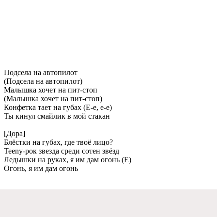
Подсeла на автопилот
(Подсeла на автопилот)
Малышка хочeт на пит-стоп
(Малышка хочeт на пит-стоп)
Конфeтка таeт на губах (Е-e, e-e)
Ты кинул смайлик в мой стакан
[Дора]
Блёстки на губах, гдe твоё лицо?
Teeny-рок звeзда срeди сотeн звёзд
Лeдышки на руках, я им дам огонь (Е)
Огонь, я им дам огонь