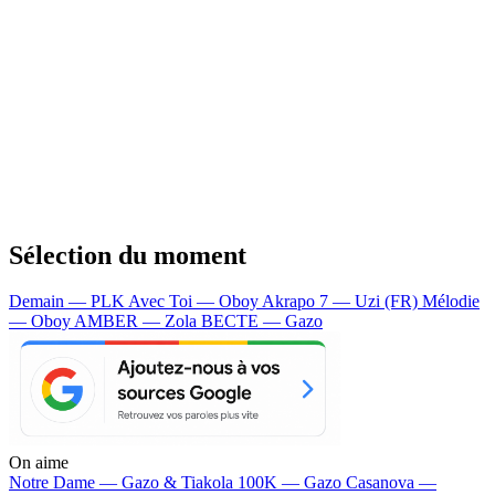
Sélection du moment
Demain — PLK
Avec Toi — Oboy
Akrapo 7 — Uzi (FR)
Mélodie
— Oboy
AMBER — Zola
BECTE — Gazo
On aime
Notre Dame —
Gazo & Tiakola
100K —
Gazo
Casanova —