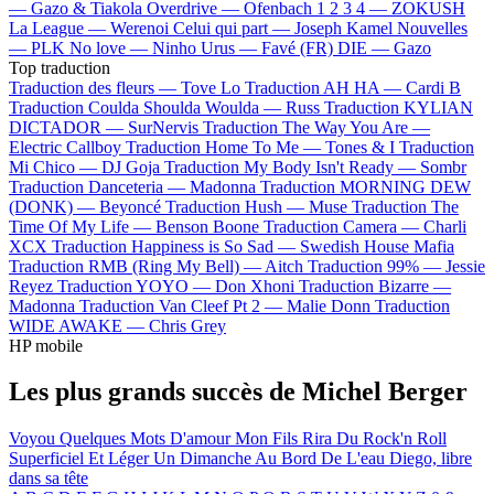
—
Gazo & Tiakola
Overdrive —
Ofenbach
1 2 3 4 —
ZOKUSH
La League —
Werenoi
Celui qui part —
Joseph Kamel
Nouvelles
—
PLK
No love —
Ninho
Urus —
Favé (FR)
DIE —
Gazo
Top traduction
Traduction des fleurs —
Tove Lo
Traduction AH HA —
Cardi B
Traduction Coulda Shoulda Woulda —
Russ
Traduction KYLIAN
DICTADOR —
SurNervis
Traduction The Way You Are —
Electric Callboy
Traduction Home To Me —
Tones & I
Traduction
Mi Chico —
DJ Goja
Traduction My Body Isn't Ready —
Sombr
Traduction Danceteria —
Madonna
Traduction MORNING DEW
(DONK) —
Beyoncé
Traduction Hush —
Muse
Traduction The
Time Of My Life —
Benson Boone
Traduction Camera —
Charli
XCX
Traduction Happiness is So Sad —
Swedish House Mafia
Traduction RMB (Ring My Bell) —
Aitch
Traduction 99% —
Jessie
Reyez
Traduction YOYO —
Don Xhoni
Traduction Bizarre —
Madonna
Traduction Van Cleef Pt 2 —
Malie Donn
Traduction
WIDE AWAKE —
Chris Grey
HP mobile
Les plus grands succès de Michel Berger
Voyou
Quelques Mots D'amour
Mon Fils Rira Du Rock'n Roll
Superficiel Et Léger
Un Dimanche Au Bord De L'eau
Diego, libre
dans sa tête