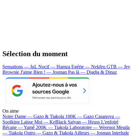
Sélection du moment
Sensations — JuL
Nocif — Hamza
Egérie — Nekfeu
GTB — Jey
Brownie
J'aime Bien ! — Josman
Pas là — Djadja & Dinaz
On aime
Notre Dame —
Gazo & Tiakola
100K —
Gazo
Casanova —
Soolking
Laisse Moi —
KeBlack
Saiyan —
Heuss L'enfoiré
Bécane —
Yamê
200K —
Tiakola
Laboratoire —
Werenoi
Meuda
—
Tiakola
Outro —
Gazo & Tiakola
Ailleurs —
Josman
Interlude