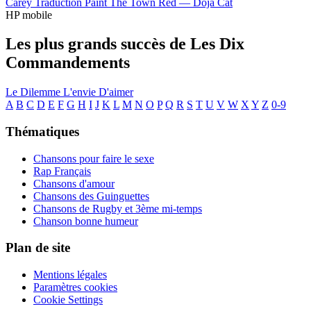
Carey
Traduction Paint The Town Red —
Doja Cat
HP mobile
Les plus grands succès de Les Dix
Commandements
Le Dilemme
L'envie D'aimer
A
B
C
D
E
F
G
H
I
J
K
L
M
N
O
P
Q
R
S
T
U
V
W
X
Y
Z
0-9
Thématiques
Chansons pour faire le sexe
Rap Français
Chansons d'amour
Chansons des Guinguettes
Chansons de Rugby et 3ème mi-temps
Chanson bonne humeur
Plan de site
Mentions légales
Paramètres cookies
Cookie Settings