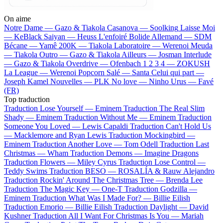
On aime
Notre Dame —
Gazo & Tiakola
Casanova —
Soolking
Laisse Moi
—
KeBlack
Saiyan —
Heuss L'enfoiré
Bolide Allemand —
SDM
Bécane —
Yamê
200K —
Tiakola
Laboratoire —
Werenoi
Meuda
—
Tiakola
Outro —
Gazo & Tiakola
Ailleurs —
Josman
Interlude
—
Gazo & Tiakola
Overdrive —
Ofenbach
1 2 3 4 —
ZOKUSH
La League —
Werenoi
Popcorn Salé —
Santa
Celui qui part —
Joseph Kamel
Nouvelles —
PLK
No love —
Ninho
Urus —
Favé
(FR)
Top traduction
Traduction Lose Yourself —
Eminem
Traduction The Real Slim
Shady —
Eminem
Traduction Without Me —
Eminem
Traduction
Someone You Loved —
Lewis Capaldi
Traduction Can't Hold Us
—
Macklemore and Ryan Lewis
Traduction Mockingbird —
Eminem
Traduction Another Love —
Tom Odell
Traduction Last
Christmas —
Wham
Traduction Demons —
Imagine Dragons
Traduction Flowers —
Miley Cyrus
Traduction Lose Control —
Teddy Swims
Traduction BESO —
ROSALÍA & Rauw Alejandro
Traduction Rockin' Around The Christmas Tree —
Brenda Lee
Traduction The Magic Key —
One-T
Traduction Godzilla —
Eminem
Traduction What Was I Made For? —
Billie Eilish
Traduction Emorio —
Billie Eilish
Traduction Daylight —
David
Kushner
Traduction All I Want For Christmas Is You —
Mariah