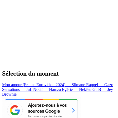
Sélection du moment
Mon amour (France Eurovision 2024) — Slimane
Rappel — Gazo
Sensations — JuL
Nocif — Hamza
Egérie — Nekfeu
GTB — Jey
Brownie