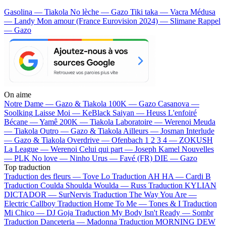
Gasolina — Tiakola
No lèche — Gazo
Tiki taka — Vacra
Médusa
— Landy
Mon amour (France Eurovision 2024) — Slimane
Rappel
— Gazo
On aime
Notre Dame —
Gazo & Tiakola
100K —
Gazo
Casanova —
Soolking
Laisse Moi —
KeBlack
Saiyan —
Heuss L'enfoiré
Bécane —
Yamê
200K —
Tiakola
Laboratoire —
Werenoi
Meuda
—
Tiakola
Outro —
Gazo & Tiakola
Ailleurs —
Josman
Interlude
—
Gazo & Tiakola
Overdrive —
Ofenbach
1 2 3 4 —
ZOKUSH
La League —
Werenoi
Celui qui part —
Joseph Kamel
Nouvelles
—
PLK
No love —
Ninho
Urus —
Favé (FR)
DIE —
Gazo
Top traduction
Traduction des fleurs —
Tove Lo
Traduction AH HA —
Cardi B
Traduction Coulda Shoulda Woulda —
Russ
Traduction KYLIAN
DICTADOR —
SurNervis
Traduction The Way You Are —
Electric Callboy
Traduction Home To Me —
Tones & I
Traduction
Mi Chico —
DJ Goja
Traduction My Body Isn't Ready —
Sombr
Traduction Danceteria —
Madonna
Traduction MORNING DEW