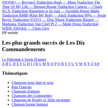
(DONK) —
Beyoncé
Traduction Hush —
Muse
Traduction The
Time Of My Life —
Benson Boone
Traduction Camera —
Charli
XCX
Traduction Happiness is So Sad —
Swedish House Mafia
Traduction RMB (Ring My Bell) —
Aitch
Traduction 99% —
Jessie
Reyez
Traduction YOYO —
Don Xhoni
Traduction Bizarre —
Madonna
Traduction Van Cleef Pt 2 —
Malie Donn
Traduction
WIDE AWAKE —
Chris Grey
HP mobile
Les plus grands succès de Les Dix
Commandements
Le Dilemme
L'envie D'aimer
A
B
C
D
E
F
G
H
I
J
K
L
M
N
O
P
Q
R
S
T
U
V
W
X
Y
Z
0-9
Thématiques
Chansons pour faire le sexe
Rap Français
Chansons d'amour
Chansons des Guinguettes
Chansons de Rugby et 3ème mi-temps
Chanson bonne humeur