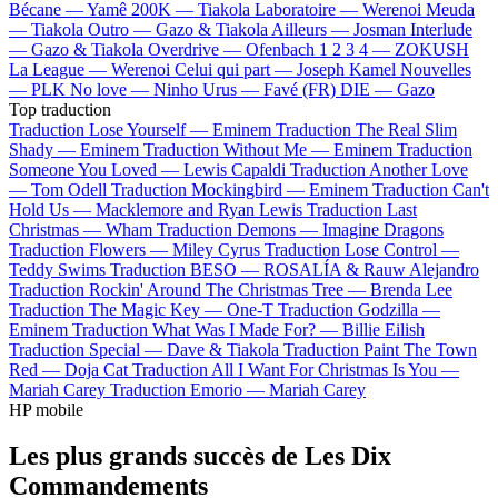
Bécane —
Yamê
200K —
Tiakola
Laboratoire —
Werenoi
Meuda
—
Tiakola
Outro —
Gazo & Tiakola
Ailleurs —
Josman
Interlude
—
Gazo & Tiakola
Overdrive —
Ofenbach
1 2 3 4 —
ZOKUSH
La League —
Werenoi
Celui qui part —
Joseph Kamel
Nouvelles
—
PLK
No love —
Ninho
Urus —
Favé (FR)
DIE —
Gazo
Top traduction
Traduction Lose Yourself —
Eminem
Traduction The Real Slim
Shady —
Eminem
Traduction Without Me —
Eminem
Traduction
Someone You Loved —
Lewis Capaldi
Traduction Another Love
—
Tom Odell
Traduction Mockingbird —
Eminem
Traduction Can't
Hold Us —
Macklemore and Ryan Lewis
Traduction Last
Christmas —
Wham
Traduction Demons —
Imagine Dragons
Traduction Flowers —
Miley Cyrus
Traduction Lose Control —
Teddy Swims
Traduction BESO —
ROSALÍA & Rauw Alejandro
Traduction Rockin' Around The Christmas Tree —
Brenda Lee
Traduction The Magic Key —
One-T
Traduction Godzilla —
Eminem
Traduction What Was I Made For? —
Billie Eilish
Traduction Special —
Dave & Tiakola
Traduction Paint The Town
Red —
Doja Cat
Traduction All I Want For Christmas Is You —
Mariah Carey
Traduction Emorio —
Mariah Carey
HP mobile
Les plus grands succès de Les Dix
Commandements