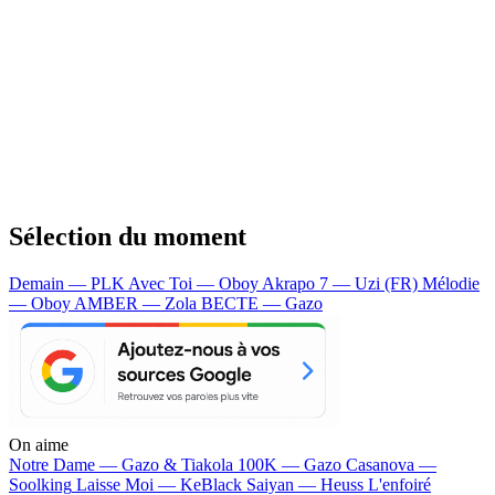
Sélection du moment
Demain — PLK
Avec Toi — Oboy
Akrapo 7 — Uzi (FR)
Mélodie
— Oboy
AMBER — Zola
BECTE — Gazo
On aime
Notre Dame —
Gazo & Tiakola
100K —
Gazo
Casanova —
Soolking
Laisse Moi —
KeBlack
Saiyan —
Heuss L'enfoiré