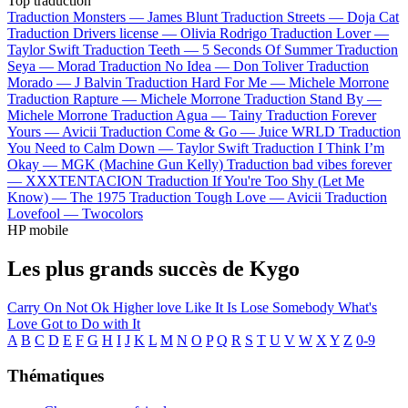
Top traduction
Traduction Monsters —
James Blunt
Traduction Streets —
Doja Cat
Traduction Drivers license —
Olivia Rodrigo
Traduction Lover —
Taylor Swift
Traduction Teeth —
5 Seconds Of Summer
Traduction
Seya —
Morad
Traduction No Idea —
Don Toliver
Traduction
Morado —
J Balvin
Traduction Hard For Me —
Michele Morrone
Traduction Rapture —
Michele Morrone
Traduction Stand By —
Michele Morrone
Traduction Agua —
Tainy
Traduction Forever
Yours —
Avicii
Traduction Come & Go —
Juice WRLD
Traduction
You Need to Calm Down —
Taylor Swift
Traduction I Think I’m
Okay —
MGK (Machine Gun Kelly)
Traduction bad vibes forever
—
XXXTENTACION
Traduction If You're Too Shy (Let Me
Know) —
The 1975
Traduction Tough Love —
Avicii
Traduction
Lovefool —
Twocolors
HP mobile
Les plus grands succès de Kygo
Carry On
Not Ok
Higher love
Like It Is
Lose Somebody
What's
Love Got to Do with It
A
B
C
D
E
F
G
H
I
J
K
L
M
N
O
P
Q
R
S
T
U
V
W
X
Y
Z
0-9
Thématiques