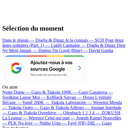
Sélection du moment
Dans le réseau — Djadja & Dinaz
Je la connais — SCH
Pour deux
âmes solitaires (Part. 1) — Luidji
Capitaine — Djadja & Dinaz
Dieu
Ne Ment Jamais — Damso
I'm Good (Blue) — David Guetta
On aime
Notre Dame —
Gazo & Tiakola
100K —
Gazo
Casanova —
Soolking
Laisse Moi —
KeBlack
Saiyan —
Heuss L'enfoiré
Bécane —
Yamê
200K —
Tiakola
Laboratoire —
Werenoi
Meuda
—
Tiakola
Outro —
Gazo & Tiakola
Ailleurs —
Josman
Interlude
—
Gazo & Tiakola
Overdrive —
Ofenbach
1 2 3 4 —
ZOKUSH
La League —
Werenoi
Celui qui part —
Joseph Kamel
Nouvelles
—
PLK
No love —
Ninho
Urus —
Favé (FR)
DIE —
Gazo